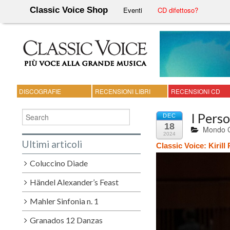
Classic Voice Shop
Eventi
CD difettoso?
DISCOGRAFIE
RECENSIONI LIBRI
RECENSIONI CD
I Pers
DEC
18
Mondo C
2024
Ultimi articoli
Classic Voice: Kirill
Coluccino Diade
Händel Alexander’s Feast
Mahler Sinfonia n. 1
Granados 12 Danzas