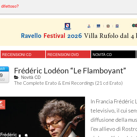
difettoso?
RECENSIONI CD
RECENSIONI DVD
NOVITÀ CD
Frédéric Lodéon “Le Flamboyant”
AR
9
Novità CD
022
The Complete Erato & Emi Recordings (21 cd Erato)
In Francia Frédéric
televisivo, il cui se
diffusione della mus
l’ex allievo di Rost