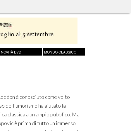
NOVITÀ DVD
MONDO CLASSICO
 Lodéon è conosciuto come volto
nso dell’umorismo ha aiutato la
ica classica a un ampio pubblico. Ma
ropovic è prima di tutto un immenso