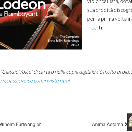
violoncellista, dot
sua eredità discogr
per la prima volta i
inediti.
“Classic Voice” di carta o nella copia digitale c’è molto di più. 
w.classicvoice.com/riviste.html
ilhelm Furtwängler
Anima Aeterna