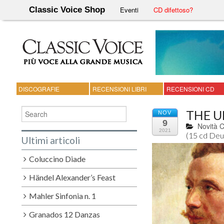
Classic Voice Shop
Eventi
CD difettoso?
DISCOGRAFIE
RECENSIONI LIBRI
RECENSIONI CD
THE 
NOV
9
Novità 
2021
(15 cd De
Ultimi articoli
Coluccino Diade
Händel Alexander’s Feast
Mahler Sinfonia n. 1
Granados 12 Danzas