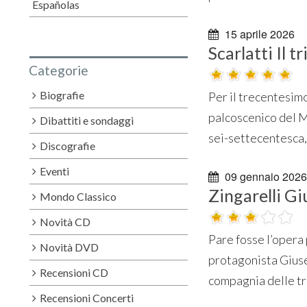
Españolas
15 aprile 2026
Scarlatti Il t
Categorie
Biografie
Per il trecentesim
palcoscenico del Ma
Dibattiti e sondaggi
sei-settecentesca,
Discografie
Eventi
09 gennaio 2026
Zingarelli Gi
Mondo Classico
Novità CD
Pare fosse l’opera 
Novità DVD
protagonista Giusep
Recensioni CD
compagnia delle tren
Recensioni Concerti