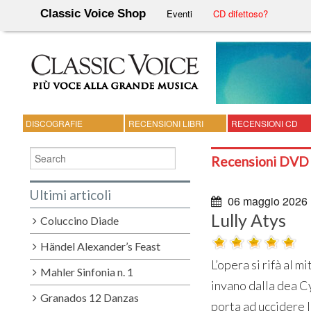
Classic Voice Shop
Eventi
CD difettoso?
DISCOGRAFIE
RECENSIONI LIBRI
RECENSIONI CD
Recensioni DVD
Ultimi articoli
06 maggio 2026
Lully Atys
Coluccino Diade
Händel Alexander’s Feast
L’opera si rifà al 
Mahler Sinfonia n. 1
invano dalla dea C
Granados 12 Danzas
porta ad uccidere l’