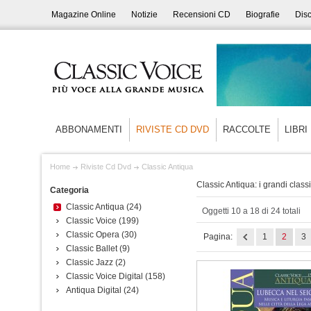
Magazine Online
Notizie
Recensioni CD
Biografie
Disc
ABBONAMENTI
RIVISTE CD DVD
RACCOLTE
LIBRI
Home
Riviste Cd Dvd
Classic Antiqua
Classic Antiqua: i grandi class
Categoria
Classic Antiqua
(24)
Oggetti 10 a 18 di 24 totali
Classic Voice
(199)
Classic Opera
(30)
Pagina:
1
2
3
Classic Ballet
(9)
Classic Jazz
(2)
Classic Voice Digital
(158)
Antiqua Digital
(24)