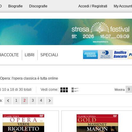
D
Biografie
Discografie
Accedi / Registrati
My Account
RACCOLTE
LIBRI
SPECIALI
Opera: l'opera classica è tutta online
i 10 a 18 di 30 totali
Vedi come:
Mostra
a:
1
2
3
4