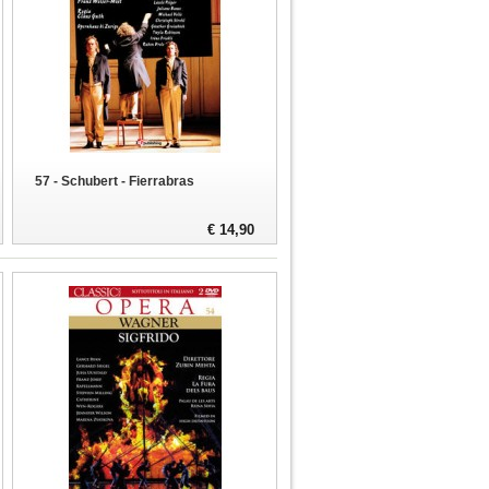
57 - Schubert - Fierrabras
€ 14,90