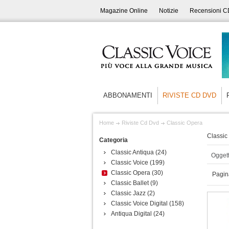
Magazine Online
Notizie
Recensioni C
ABBONAMENTI
RIVISTE CD DVD
Home
Riviste Cd Dvd
Classic Opera
Classic 
Categoria
Classic Antiqua
(24)
Oggett
Classic Voice
(199)
Classic Opera
(30)
Pagin
Classic Ballet
(9)
Classic Jazz
(2)
Classic Voice Digital
(158)
Antiqua Digital
(24)