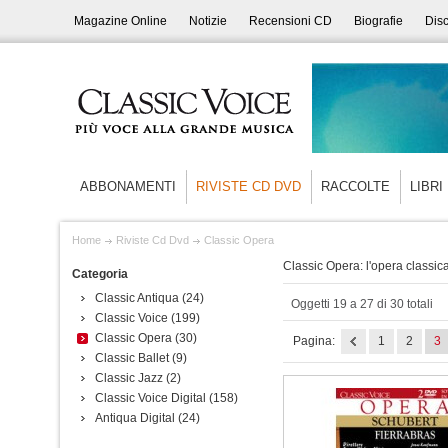
Magazine Online
Notizie
Recensioni CD
Biografie
Disc
ABBONAMENTI
RIVISTE CD DVD
RACCOLTE
LIBRI
Home
Riviste Cd Dvd
Classic Opera
Classic Opera: l'opera classica
Categoria
Classic Antiqua
(24)
Oggetti 19 a 27 di 30 totali
Classic Voice
(199)
Classic Opera
(30)
Pagina:
1
2
3
Classic Ballet
(9)
Classic Jazz
(2)
Classic Voice Digital
(158)
Antiqua Digital
(24)