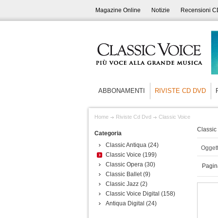
Magazine Online
Notizie
Recensioni C
ABBONAMENTI
RIVISTE CD DVD
Home
Riviste Cd Dvd
Classic Voice
Classic 
Categoria
Classic Antiqua
(24)
Oggett
Classic Voice
(199)
Classic Opera
(30)
Pagin
Classic Ballet
(9)
Classic Jazz
(2)
Classic Voice Digital
(158)
Antiqua Digital
(24)