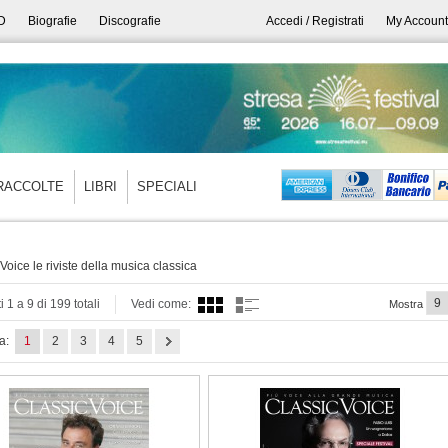
D
Biografie
Discografie
Accedi / Registrati
My Account
RACCOLTE
LIBRI
SPECIALI
Voice le riviste della musica classica
i 1 a 9 di 199 totali
Vedi come:
Mostra
a:
1
2
3
4
5