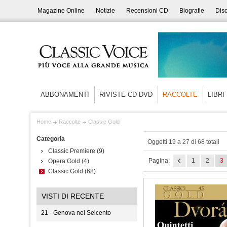
Magazine Online
Notizie
Recensioni CD
Biografie
Disc
ABBONAMENTI
RIVISTE CD DVD
RACCOLTE
LIBRI
Home
Raccolte
Classic Gold
Categoria
Oggetti 19 a 27 di 68 totali
Classic Premiere
(9)
Pagina:
1
2
3
Opera Gold
(4)
Classic Gold
(68)
VISTI DI RECENTE
21 - Genova nel Seicento