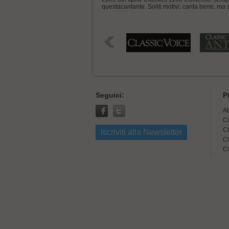
questacantante. Soliti motivi: canta bene, ma so
Seguici:
P
A
Cl
Cl
Iscriviti alla Newsletter
Cl
Cl