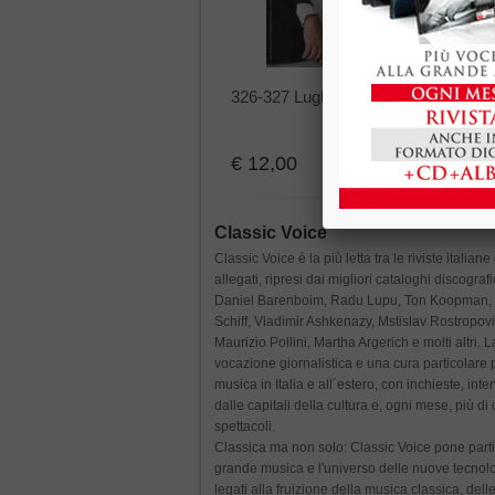
326-327 Luglio - Agosto 2026
€ 12,00
Acquista
Classic Voice
Classic Voice è la più letta tra le riviste itali
allegati, ripresi dai migliori cataloghi discogra
Daniel Barenboim, Radu Lupu, Ton Koopman, J
Schiff, Vladimir Ashkenazy, Mstislav Rostropov
Maurizio Pollini, Martha Argerich e molti altri. L
vocazione giornalistica e una cura particolare p
musica in Italia e all´estero, con inchieste, int
dalle capitali della cultura e, ogni mese, più di 
spettacoli.
Classica ma non solo: Classic Voice pone parti
grande musica e l'universo delle nuove tecnologi
legati alla fruizione della musica classica, delle