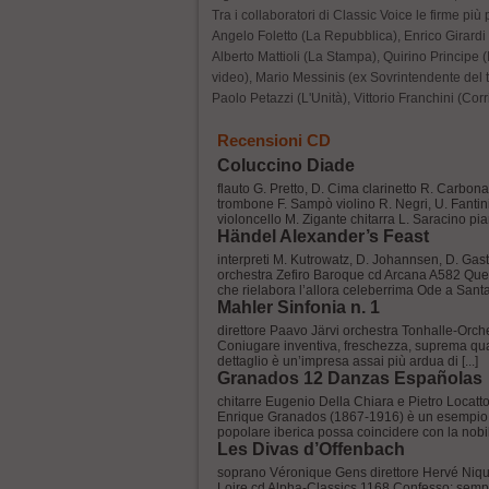
Tra i collaboratori di Classic Voice le firme più 
Angelo Foletto (La Repubblica), Enrico Girardi 
Alberto Mattioli (La Stampa), Quirino Principe 
video), Mario Messinis (ex Sovrintendente del t
Paolo Petazzi (L'Unità), Vittorio Franchini (Corr
Recensioni CD
Coluccino Diade
flauto G. Pretto, D. Cima clarinetto R. Carbon
trombone F. Sampò violino R. Negri, U. Fantini
violoncello M. Zigante chitarra L. Saracino piano
Händel Alexander’s Feast
interpreti M. Kutrowatz, D. Johannsen, D. Gastl
orchestra Zefiro Baroque cd Arcana A582 Que
che rielabora l’allora celeberrima Ode a Santa [
Mahler Sinfonia n. 1
direttore Paavo Järvi orchestra Tonhalle-Orch
Coniugare inventiva, freschezza, suprema qual
dettaglio è un’impresa assai più ardua di [...]
Granados 12 Danzas Españolas
chitarre Eugenio Della Chiara e Pietro Locat
Enrique Granados (1867-1916) è un esempio cr
popolare iberica possa coincidere con la nobiltà
Les Divas d’Offenbach
soprano Véronique Gens direttore Hervé Nique
Loire cd Alpha-Classics 1168 Confesso: semp