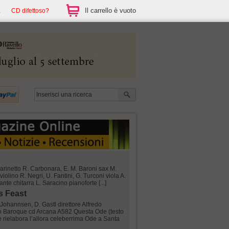
Il carrello è vuoto
CD difettoso?
clarinetto R. Carbonara, E. M. Baroni sax M.
olino R. Negri, U. Fantini, G. Turconi viola A.
nte chitarra L. Saracino pianoforte [...]
s Feast
 Johannsen, D. Gastl direttore Alfredo
ro Baroque cd Arcana A582 Questa Ode (testo
rielabora l’allora celeberrima Ode a Santa