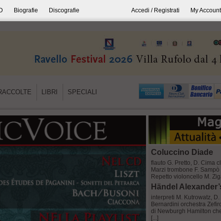
D
Biografie
Discografie
Accedi / Registrati
My Account
RACCOLTE
LIBRI
SPECIALI
Coluccino Diade
flauto G. Pretto, D. Cima 
Marzi trombone F. Sampò vi
Repetto violoncello M. Ziga
Händel Alexander’
interpreti M. Kutrowatz, D.
Bernardini orchestra Zefi
di Newburgh Hamilton che 
[...]