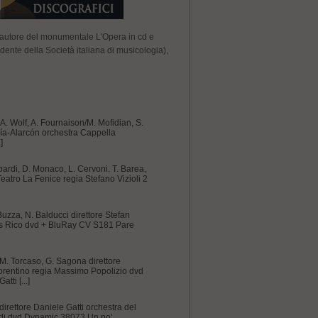
e, autore del monumentale L'Opera in cd e
dente della Società italiana di musicologia),
, A. Wolf, A. Fournaison/M. Mofidian, S.
ía-Alarcón orchestra Cappella
]
mbardi, D. Monaco, L. Cervoni. T. Barea,
 Teatro La Fenice regia Stefano Vizioli 2
 Buzza, N. Balducci direttore Stefan
es Rico dvd + BluRay CV S181 Pare
, M. Torcaso, G. Sagona direttore
orentino regia Massimo Popolizio dvd
ti [...]
 direttore Daniele Gatti orchestra del
udi dvd Dynamic 38073 Un po’