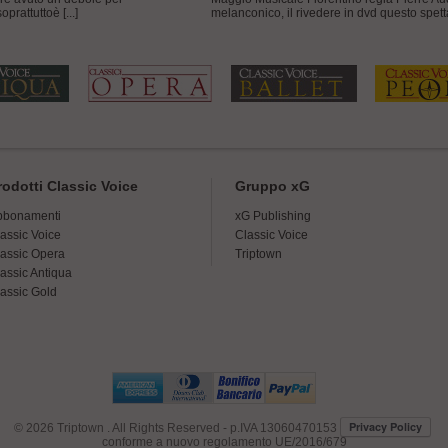
prattuttoè [...]
melanconico, il rivedere in dvd questo spettac
rodotti Classic Voice
Gruppo xG
bbonamenti
xG Publishing
assic Voice
Classic Voice
assic Opera
Triptown
assic Antiqua
assic Gold
© 2026
Triptown
. All Rights Reserved - p.IVA 13060470153
conforme a nuovo regolamento UE/2016/679