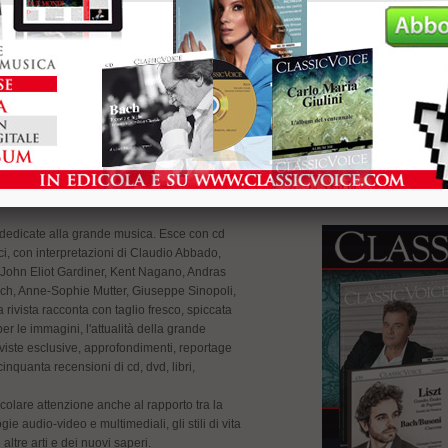
Classic Voice - 2 anni - Italia
Classic Voice - 1 anno - Italia
€ 170,00
€ 95,00
Acquista
Acquista
ane dedicate alla grande musica. Esce con cd
fici, con interpretazioni di Claudio Abbado,
ohn Eliot Gardiner, Kent Nagano, Andras
ich, Anne-Sophie Mutter, Giuseppe Sinopoli,
a rivista racconta con taglio fresco, spiccata
er le immagini, l'attualità della grande
erviste esclusive, approfondimenti, reportage
cinquanta recensioni di cd, dvd, libri,
colare attenzione anche al rapporto tra la
e audio-video e multimediali, gli stili di vita
 altre arti e dei nuovi saperi.