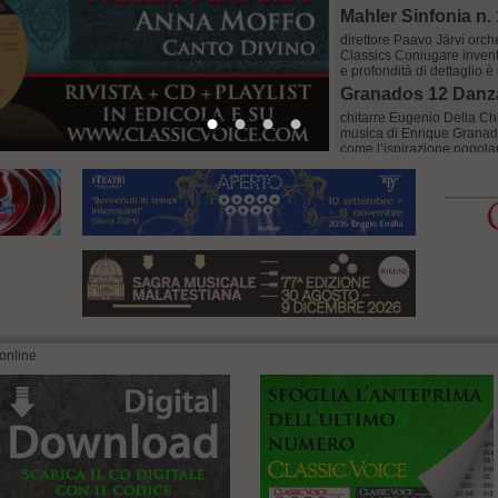
Mahler Sinfonia n. 
direttore Paavo Järvi orch
Classics Coniugare invent
e profondità di dettaglio è
Granados 12 Danz
chitarre Eugenio Della Ch
musica di Enrique Granado
come l’ispirazione popolare
Les Divas d’Offen
soprano Véronique Gens di
Pays de la Loire cd Alph
debole per questacantante. 
TORINO Verdi Mac
interpreti L. Micheletti, L
Riccardo Muti regia Chiara
2021,Don Giovanni nel 20
[...]
 online