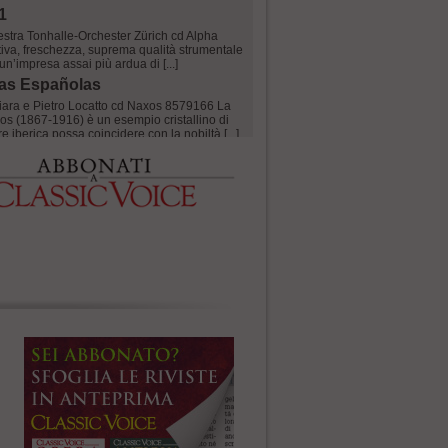
1
estra Tonhalle-Orchester Zürich cd Alpha
iva, freschezza, suprema qualità strumentale
 un’impresa assai più ardua di [...]
as Españolas
iara e Pietro Locatto cd Naxos 8579166 La
s (1867-1916) è un esempio cristallino di
 iberica possa coincidere con la nobiltà [...]
bach
rettore Hervé Niquet orchestra National des
a-Classics 1168 Confesso: sempre avuto un
Soliti motivi: canta bene, ma soprattuttoè [...]
beth
. Fridman, M. Huseynov, G. Sala direttore
 Muti teatro Regio Dopo Così fan tutte nel
22,Un Ballo in maschera nel2024, Riccardo