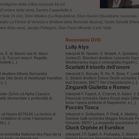
prestigiose della critica musicale tra cui
(Corriere della sera), Sandro Cappelletto e
(Il Sole 24 ore), Dino Villatico (La Repubblica), Elvio Giudici (Quotidiano nazional
eatro La Fenice di Venezia e direttore della Biennale Musica), Guido Salvetti (Presi
iere della sera), Jacopo Pellegrini, Gian Paolo Minardi, Carlo Vitali.
Recensioni DVD
Lully Atys
ara, E. M. Baroni sax M. Marzi
interpreti M. Newlin, G. Bridelli, A. Quintans
, G. Turconi viola A. Repetto
Junker/G. Blondeel direttore Leonardo Garc
forte [...]
Mediterranea regia e coreografia Angelin [...
Scarlatti Il trionfo dell’onore
 direttore Alfredo Bernardini
interpreti G. Bolcato, R. Pe, R. Bove, F. Lo
sta Ode (testo di Newburgh Hamilton
G. Bridelli direttore Enrico Onofri orchestra
...]
dvd Dynamic 38077 Per il trecentesimo [...]
Zingarelli Giulietta e Romeo
ester Zürich cd Alpha Classics
interpreti F. Fagioli, A. Charvet, K. Adam, V.
ità strumentale e profondità di
Plewniak orchestra Opéra Royal regia Gill
fosse l’opera preferita di Napoleone, e [...]
Puccini Tosca
to cd Naxos 8579166 La musica di
interpreti V. Goikoetxea, P. Pretti, A. Markov
istallino di come l’ispirazione
Daniele Gatti orchestra Maggio Musicale Fi
 [...]
Dynamic 38057 La doppietta pucciniana di Gat
Gluck Orphée et Euridice
t orchestra National des Pays de la
interpreti J.F. Gatell, A. Prohaska, S. Blanch
re avuto un debole per
Maggio Musicale Fiorentino regia Pierre A