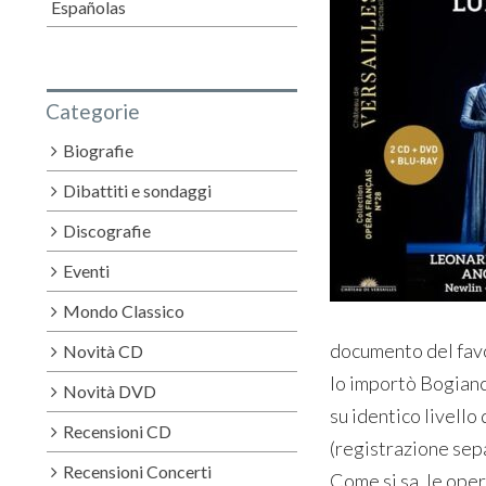
Españolas
Categorie
Biografie
Dibattiti e sondaggi
Discografie
Eventi
Mondo Classico
documento del favo
Novità CD
lo importò Bogianck
Novità DVD
su identico livello
Recensioni CD
(registrazione sepa
Recensioni Concerti
Come si sa, le oper