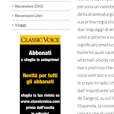
Recensioni DVD
persona un valente
della drammaturgia 
Recensioni Libri
sua prima regia d’o
Viaggi
due linguaggi dramm
solo) e attorno a lo
significato emotivo
ballerini quali sac
alternati a body ner
muro pietroso che r
corpi entrano e sc
le crepe in radici 
dall’inquietante s
de Sangro), su cui 
Stupenda, la conce
velluto che di cont