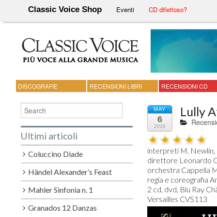
Classic Voice Shop
Eventi
CD difettoso?
DISCOGRAFIE
RECENSIONI LIBRI
RECENSIONI CD
Lully A
MAY
6
Recensi
2026
Ultimi articoli
interpreti M. Newlin, 
Coluccino Diade
direttore Leonardo G
orchestra Cappella M
Händel Alexander’s Feast
regia e coreografia An
2 cd, dvd, Blu Ray Ch
Mahler Sinfonia n. 1
Granados 12 Danzas