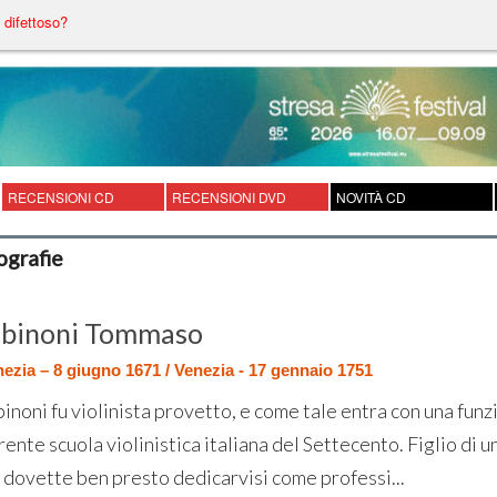
difettoso?
RECENSIONI CD
RECENSIONI DVD
NOVITÀ CD
ografie
lbinoni Tommaso
ezia – 8 giugno 1671 / Venezia - 17 gennaio 1751
inoni fu violinista provetto, e come tale entra con una funz
rente scuola violinistica italiana del Settecento. Figlio di u
 dovette ben presto dedicarvisi come professi...