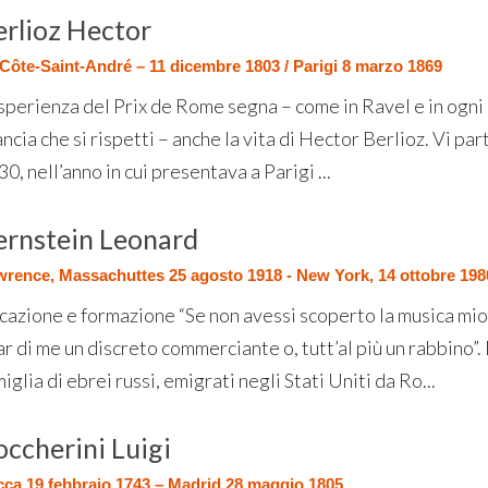
erlioz Hector
Côte-Saint-André – 11 dicembre 1803 / Parigi 8 marzo 1869
esperienza del Prix de Rome segna – come in Ravel e in ogni 
ncia che si rispetti – anche la vita di Hector Berlioz. Vi pa
0, nell’anno in cui presentava a Parigi ...
ernstein Leonard
rence, Massachuttes 25 agosto 1918 - New York, 14 ottobre 198
cazione e formazione “Se non avessi scoperto la musica mi
far di me un discreto commerciante o, tutt’al più un rabbino
iglia di ebrei russi, emigrati negli Stati Uniti da Ro...
occherini Luigi
ca 19 febbraio 1743 – Madrid 28 maggio 1805