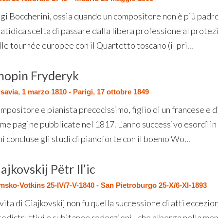
igi Boccherini, ossia quando un compositore non è più pad
fatidica scelta di passare dalla libera professione al protez
le tournée europee con il Quartetto toscano (il pri...
hopin Fryderyk
savia, 1 marzo 1810 - Parigi, 17 ottobre 1849
mpositore e pianista precocissimo, figlio di un francese e 
ime pagine pubblicate nel 1817. L'anno successivo esordì i
i concluse gli studi di pianoforte con il boemo Wo...
ajkovskij Pëtr Il’ic
sko-Votkins 25-IV/7-V-1840 - San Pietroburgo 25-X/6-XI-1893
vita di Ciajkovskij non fu quella successione di atti eccezion
todistruttivi e subitanee redenzioni - che alberga nella memo