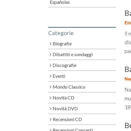
Españolas
B
Eis
Categorie
Il
di
Biografie
pad
Dibattiti e sondaggi
Discografie
B
Eventi
Nag
Mondo Classico
Na
Novità CD
mus
189
Novità DVD
Recensioni CD
B
Recensioni Concerti