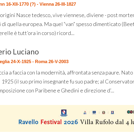
n 16-XII-1770 (?) - Vienna 26-III-1827
 origini Nasce tedesco, vive viennese, diviene - post morte
i di quella europea. Ma quel “van” spesso dimenticato (Be
relle è tutt’ora in corso) ricord...
erio Luciano
glia 24-X-1925 - Roma 26-V-2003
cia a faccia con la modernità, affrontata senza paure. Nato i
l 1925 (il suo primo insegnante fu suo padre; al Conservat
mposizione con Paribene e Ghedini e direzione d’...