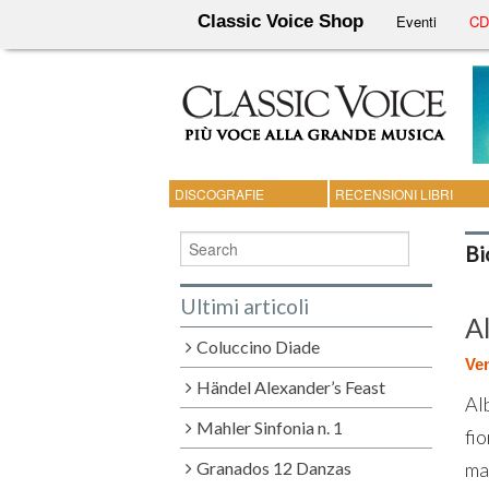
Classic Voice Shop
Eventi
CD 
DISCOGRAFIE
RECENSIONI LIBRI
Bi
Ultimi articoli
A
Coluccino Diade
Ven
Händel Alexander’s Feast
Alb
Mahler Sinfonia n. 1
fio
ma
Granados 12 Danzas