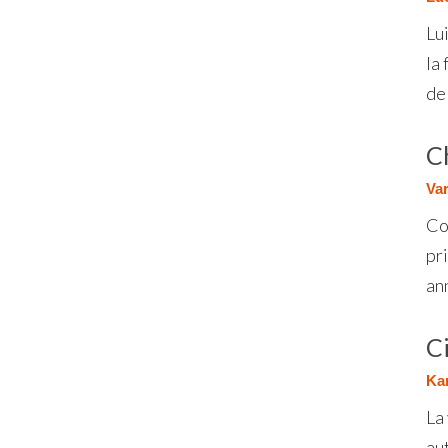
Lu
la 
del
C
Var
Co
pr
ann
Ci
Kam
La 
au