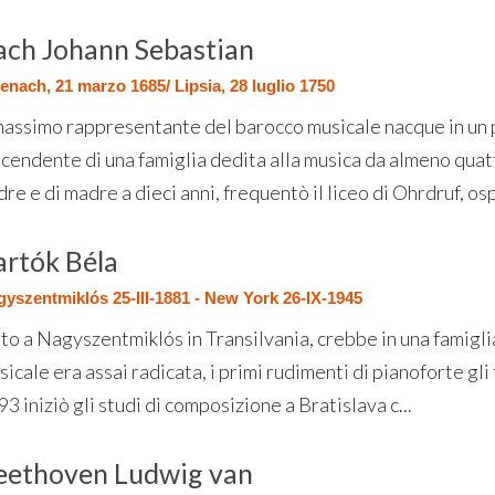
ach Johann Sebastian
enach, 21 marzo 1685/ Lipsia, 28 luglio 1750
 massimo rappresentante del barocco musicale nacque in un 
scendente di una famiglia dedita alla musica da almeno quat
re e di madre a dieci anni, frequentò il liceo di Ohrdruf, osp
artók Béla
yszentmiklós 25-III-1881 - New York 26-IX-1945
to a Nagyszentmiklós in Transilvania, crebbe in una famiglia 
icale era assai radicata, i primi rudimenti di pianoforte gl
3 iniziò gli studi di composizione a Bratislava c...
eethoven Ludwig van