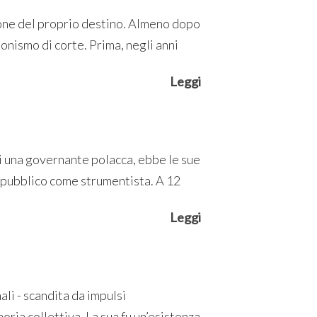
rone del proprio destino. Almeno dopo
ionismo di corte. Prima, negli anni
Leggi
di una governante polacca, ebbe le sue
n pubblico come strumentista. A 12
Leggi
ali - scandita da impulsi
ria collettiva. La sua fu un’esistenza