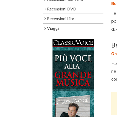
Bon
Recensioni DVD
Le
Recensioni Libri
po
Viaggi
que
B
One
Fac
ne
co