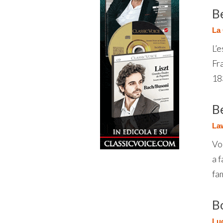
B
La 
L’
Fra
183
B
Law
Vo
a 
fam
B
Luc