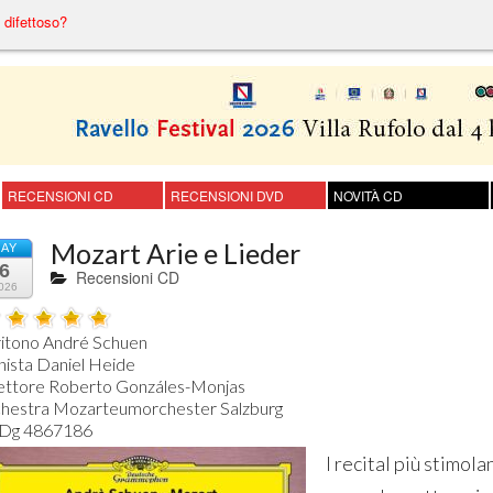
difettoso?
RECENSIONI CD
RECENSIONI DVD
NOVITÀ CD
Mozart Arie e Lieder
AY
6
Recensioni CD
026
itono André Schuen

nista Daniel Heide

ettore Roberto Gonzáles-Monjas

hestra Mozarteumorchester Salzburg

I recital più stimol