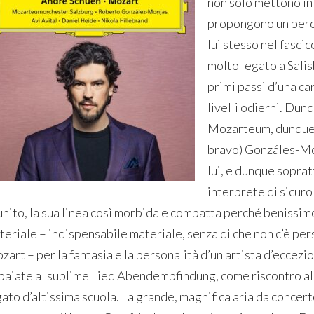
non solo mettono in
propongono un perco
lui stesso nel fasc
molto legato a Sali
primi passi d’una ca
livelli odierni. Dun
Mozarteum, dunque i
bravo) Gonzáles-Mo
lui, e dunque soprat
interprete di sicuro
unito, la sua linea così morbida e compatta perché benissim
teriale – indispensabile materiale, senza di che non c’è per
zart – per la fantasia e la personalità d’un artista d’eccez
paiate al sublime Lied Abendempfindung, come riscontro all’
ato d’altissima scuola. La grande, magnifica aria da concerto 