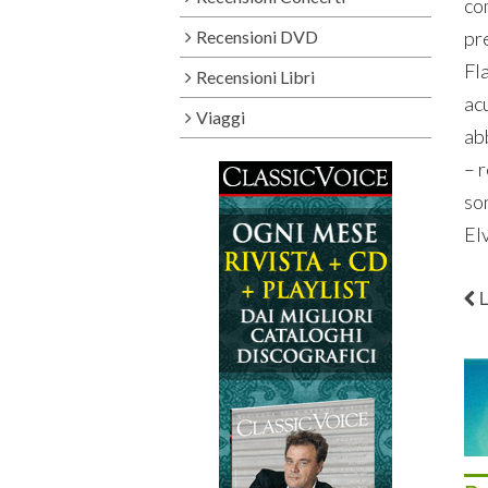
co
Recensioni DVD
pr
Fla
Recensioni Libri
acu
Viaggi
abb
– 
so
El
L