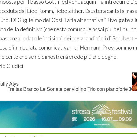
mposta per il basso Gottfried von Jacquin – a introdurre Do
eceduta dal Lied Komm, liebe Zither. L’austera cantata mas
uto. Di Guglielmo del Così, l’aria alternativa “Rivolgete a lu
ta della definitiva (che resta comunque assai più bella). In tu
astanza lodato le incisioni dei tre grandi cicli di Schubert
resa d’immediata comunicativa – di Hermann Prey, sommo m
no certo che se ne dimostrerà erede più che degno.
vio Giudici
ully Atys
Freitas Branco Le Sonate per violino Trio con pianoforte