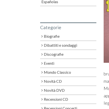
Españolas
Categorie
Biografie
Dibattiti e sondaggi
Discografie
Eventi
Mondo Classico
br
ma
Novità CD
Mo
Novità DVD
ap
Recensioni CD
leg
Recensioni Concerti