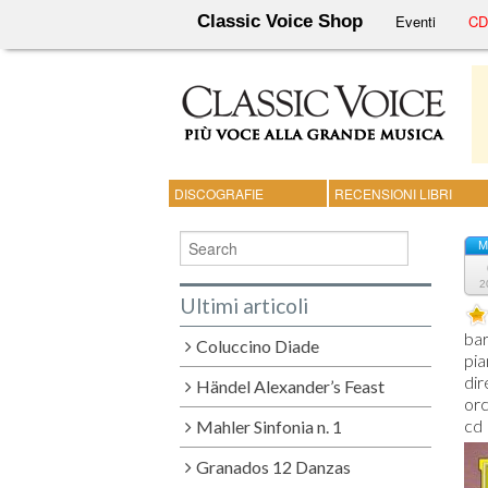
Classic Voice Shop
Eventi
CD 
DISCOGRAFIE
RECENSIONI LIBRI
M
2
Ultimi articoli
bar
Coluccino Diade
pia
dir
Händel Alexander’s Feast
orc
Mahler Sinfonia n. 1
Granados 12 Danzas