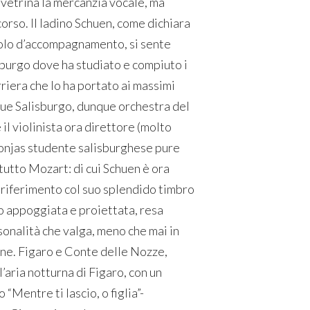
 vetrina la mercanzia vocale, ma
rso. Il ladino Schuen, come dichiara
icolo d’accompagnamento, si sente
sburgo dove ha studiato e compiuto i
rriera che lo ha portato ai massimi
que Salisburgo, dunque orchestra del
l violinista ora direttore (molto
njas studente salisburghese pure
tutto Mozart: di cui Schuen è ora
 riferimento col suo splendido timbro
o appoggiata e proiettata, resa
sonalità che valga, meno che mai in
ione. Figaro e Conte delle Nozze,
aria notturna di Figaro, con un
“Mentre ti lascio, o figlia”-