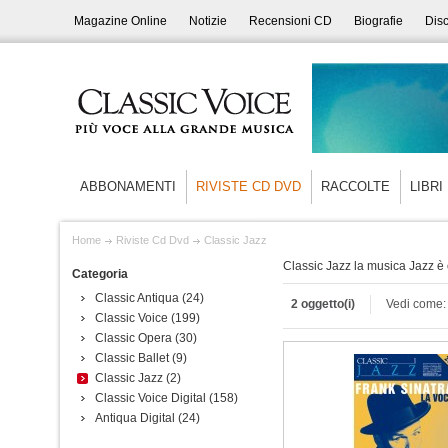
Magazine Online
Notizie
Recensioni CD
Biografie
Disc
ABBONAMENTI
RIVISTE CD DVD
RACCOLTE
LIBRI
Home
Riviste Cd Dvd
Classic Jazz
Classic Jazz la musica Jazz è
Categoria
Classic Antiqua
(24)
2 oggetto(i)
Vedi come:
Classic Voice
(199)
Classic Opera
(30)
Classic Ballet
(9)
Classic Jazz
(2)
Classic Voice Digital
(158)
Antiqua Digital
(24)