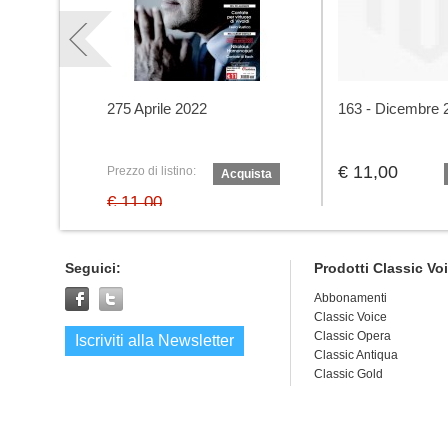
275 Aprile 2022
163 - Dicembre 
€ 11,00
Prezzo di listino:
Acquista
€ 11,00
Prezzo speciale:
€ 10,00
Seguici:
Prodotti Classic Vo
Abbonamenti
Classic Voice
Classic Opera
Iscriviti alla Newsletter
Classic Antiqua
Classic Gold