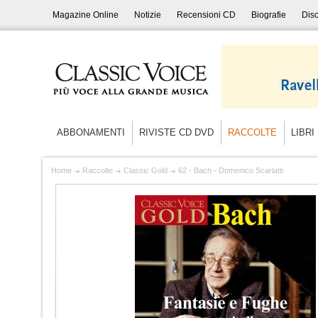
Magazine Online
Notizie
Recensioni CD
Biografie
Disc
ABBONAMENTI
RIVISTE CD DVD
RACCOLTE
LIBRI
Home
Raccolte
Classic Gold
62 - Bach - Domenico Scarlatti