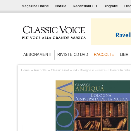
Magazine Online
Notizie
Recensioni CD
Biografie
Disc
ABBONAMENTI
RIVISTE CD DVD
RACCOLTE
LIBRI
Home
Raccolte
Classic Gold
64 - Bologna e Firenze - Università dell