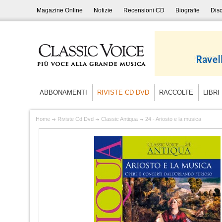
Magazine Online
Notizie
Recensioni CD
Biografie
Disc
ABBONAMENTI
RIVISTE CD DVD
RACCOLTE
LIBRI
Home
Riviste Cd Dvd
Classic Antiqua
24 - Ariosto e la musica