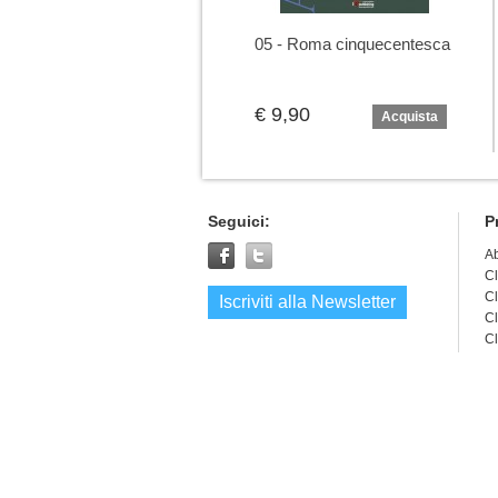
05 - Roma cinquecentesca
€ 9,90
Acquista
Seguici:
P
A
Cl
Cl
Iscriviti alla Newsletter
Cl
Cl