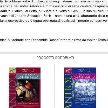
ta della Marienkirke di Lubecca, di origini danesi, scrisse per il suo s
ui spicca per sintesi retorica e formale il ciclo di sette cantate pasqu
 Mani, ai Fianchi, al Petto, al Cuore e al Volto di Gesù. La sua musica – 
ra vocale di Johann Sebastian Bach – nata in una città-laboratorio della
lità espressive ed è tappa obbligata di qualsiasi itinerario conoscitivo 
rich Buxtehude con l’ensemble RossoPorpora diretto da Walter Testoli
PRODOTTI CORRELATI