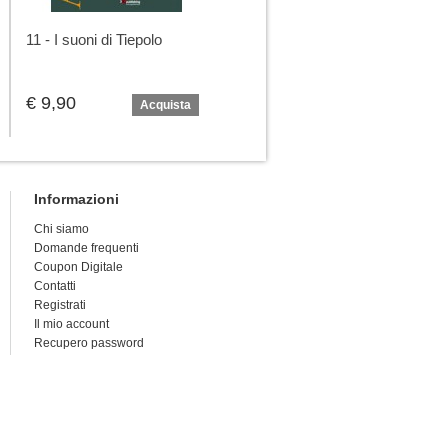
11 - I suoni di Tiepolo
03 - Le cantate del Papa
€ 9,90
€ 9,90
Acquista
Acquista
Informazioni
Chi siamo
Domande frequenti
Coupon Digitale
Contatti
Registrati
Il mio account
Recupero password