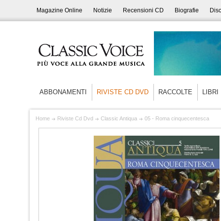
Magazine Online
Notizie
Recensioni CD
Biografie
Disc
ABBONAMENTI
RIVISTE CD DVD
RACCOLTE
LIBRI
Home
Riviste Cd Dvd
Classic Antiqua
05 - Roma cinquecentesca