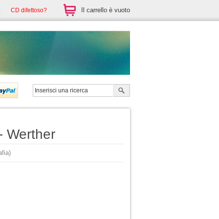
Il carrello è vuoto
CD difettoso?
- Werther
fia)