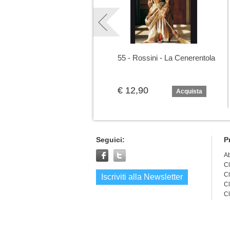
55 - Rossini - La Cenerentola
€ 12,90
Acquista
Seguici:
P
A
Cl
Cl
Iscriviti alla Newsletter
Cl
Cl