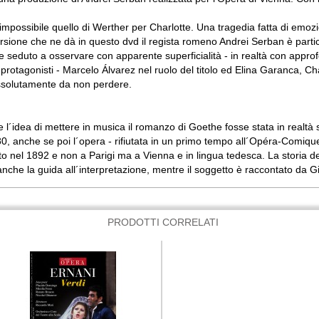
e impossibile quello di Werther per Charlotte. Una tragedia fatta di e
rsione che ne dà in questo dvd il regista romeno Andrei Serban è parti
 seduto a osservare con apparente superficialità - in realtà con approfond
protagonisti - Marcelo Álvarez nel ruolo del titolo ed Elina Garanca, Ch
ssolutamente da non perdere.
e l´idea di mettere in musica il romanzo di Goethe fosse stata in realt
0, anche se poi l´opera - rifiutata in un primo tempo all´Opéra-Comiqu
nto nel 1892 e non a Parigi ma a Vienna e in lingua tedesca. La storia del
a anche la guida all´interpretazione, mentre il soggetto è raccontato da 
PRODOTTI CORRELATI