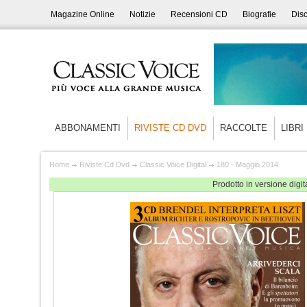
Magazine Online
Notizie
Recensioni CD
Biografie
Disc
ABBONAMENTI
RIVISTE CD DVD
RACCOLTE
LIBRI
Home
Riviste Cd Dvd
Classic Voice Digital
180 - Maggio 2014
Prodotto in versione dig