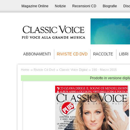
Magazine Online
Notizie
Recensioni CD
Biografie
Disc
ABBONAMENTI
RIVISTE CD DVD
RACCOLTE
LIBRI
Home
Riviste Cd Dvd
Classic Voice Digital
190 - Marzo 2015
Prodotto in versione dig