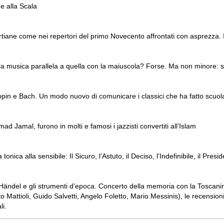
 e alla Scala
iane come nei repertori del primo Novecento affrontati con asprezza. 
lla musica parallela a quella con la maiuscola? Forse. Ma non minore:
opin e Bach. Un modo nuovo di comunicare i classici che ha fatto scuol
d Jamal, furono in molti e famosi i jazzisti convertiti all’Islam
nica alla sensibile: Il Sicuro, l’Astuto, il Deciso, l’Indefinibile, il Presid
Händel e gli strumenti d’epoca. Concerto della memoria con la Toscanini s
o Mattioli, Guido Salvetti, Angelo Foletto, Mario Messinis), le recensioni d
li.