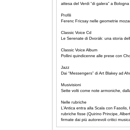
attesa del Verdi “di galera” a Bologna
Profili
Ferenc Fricsay nelle geometrie mozart
Classic Voice Cd
Le Serenate di Dvorák: una storia de
Classic Voice Album
Pollini quindicenne alle prese con Ch
Jazz
Dai “Messengers” di Art Blakey ad Ahma
Musivisioni
Sette volti come note armoniche, dalla to
Nelle rubriche
L’Antica entra alla Scala con Fasolis, 
rubriche fisse (Quirino Principe, Albert
firmate dai più autorevoli critici musica