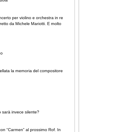
cuola
ncerto per violino e orchestra in re
iretto da Michele Mariotti. E molto
mo
ncellata la memoria del compositore
o sarà invece silente?
 con “Carmen” al prossimo Rof. In