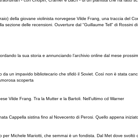
 straordinari - con Chopin, Cramer e Bach - di un pianista che ha fatto s
braio) della giovane violinista norvegese Vilde Frang, una traccia del Co
ella sezione delle recensioni. Ouverture dal “Guillaume Tell” di Rossini d
icordando la sua storia e annunciando l’archivio online dal mese prossi
ato da un impavido bibliotecario che sfidò il Soviet. Così non è stata ca
clamorosa scoperta
ese Vilde Frang. Tra la Mutter e la Bartoli. Nell’ultimo cd Warner
nata Cappella sistina fino al Novecento di Perosi. Quello appena iniziat
o per Michele Mariotti, che semmai è un fondista. Dal Met dove svoltò