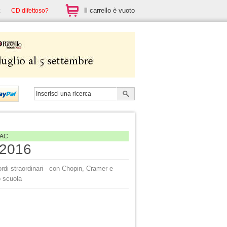
Il carrello è vuoto
CD difettoso?
AAC
 2016
ordi straordinari - con Chopin, Cramer e
o scuola