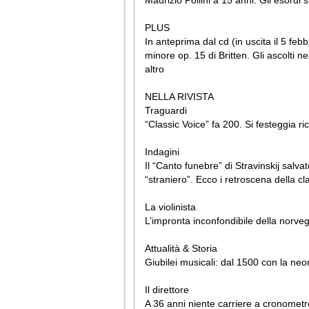
Maurizio Pollini a 15 anni. Gli esordi
PLUS
In anteprima dal cd (in uscita il 5 feb
minore op. 15 di Britten. Gli ascolti n
altro
NELLA RIVISTA
Traguardi
“Classic Voice” fa 200. Si festeggia r
Indagini
Il “Canto funebre” di Stravinskij salv
“straniero”. Ecco i retroscena della 
La violinista
L’impronta inconfondibile della norveg
Attualità & Storia
Giubilei musicali: dal 1500 con la neo
Il direttore
A 36 anni niente carriere a cronometr