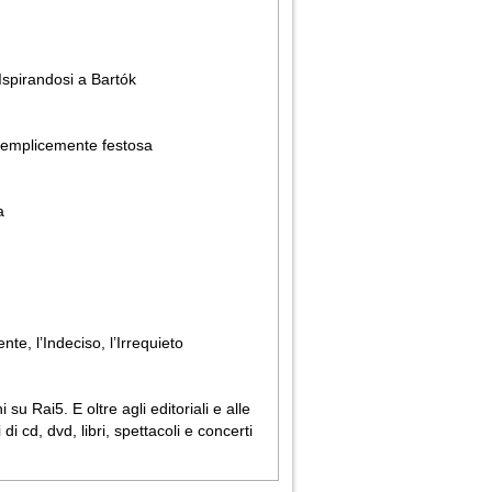
Ispirandosi a Bartók
 semplicemente festosa
a
ente, l’Indeciso, l’Irrequieto
u Rai5. E oltre agli editoriali e alle
i cd, dvd, libri, spettacoli e concerti