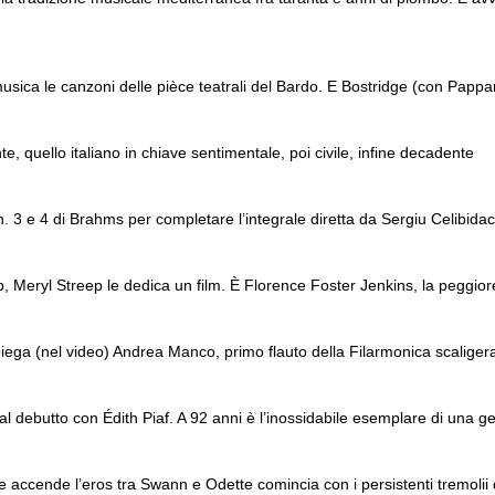
ica le canzoni delle pièce teatrali del Bardo. E Bostridge (con Pappan
, quello italiano in chiave sentimentale, poi civile, infine decadente
n. 3 e 4 di Brahms per completare l’integrale diretta da Sergiu Celibida
 Meryl Streep le dedica un film. È Florence Foster Jenkins, la peggiore 
iega (nel video) Andrea Manco, primo flauto della Filarmonica scaliger
l debutto con Édith Piaf. A 92 anni è l’inossidabile esemplare di una g
e accende l’eros tra Swann e Odette comincia con i persistenti tremolii