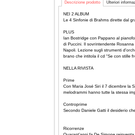
Descrizione prodotto
Ulteriori informa
NEI 2 ALBUM
Le 4 Sinfonie di Brahms dirette dal g
PLUS
Ian Bostridge con Pappano al pianofor
di Puccini. Il sovrintendente Rosanna P
Napoli. Lezione sugli strumenti d'orch
brano che intitola il cd “Se con stille f
NELLA RIVISTA
Prime
Con Maria José Siri il 7 dicembre la Sc
melodrammi hanno tutte la stessa impo
Controprime
Secondo Daniele Gatti il desiderio ch
Ricorrenze
Quarant’anni fa De Simone reinventa la