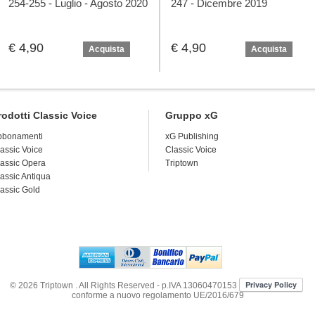
254-255 - Luglio - Agosto 2020
247 - Dicembre 2019
€ 4,90
€ 4,90
Acquista
Acquista
rodotti Classic Voice
Gruppo xG
bbonamenti
xG Publishing
assic Voice
Classic Voice
assic Opera
Triptown
assic Antiqua
assic Gold
© 2026
Triptown
. All Rights Reserved - p.IVA 13060470153
conforme a nuovo regolamento UE/2016/679