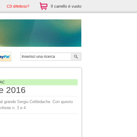
Il carrello è vuoto
CD difettoso?
AAC
e 2016
dal grande Sergiu Celibidache. Con questo
infonie n. 3 e 4