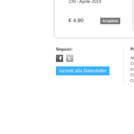
239 - Aprile 2019
€ 4,90
Acquista
Seguici:
P
A
Cl
Cl
Iscriviti alla Newsletter
Cl
Cl