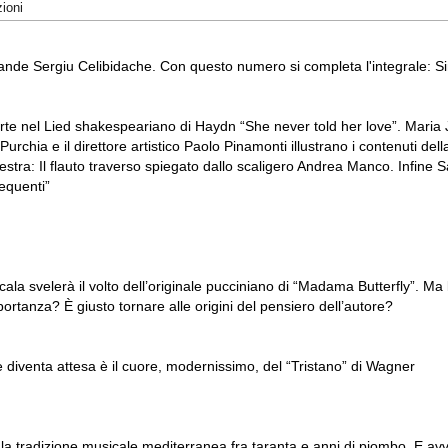
zioni
rande Sergiu Celibidache. Con questo numero si completa l'integrale: Si
te nel Lied shakespeariano di Haydn “She never told her love”. Maria Jos
urchia e il direttore artistico Paolo Pinamonti illustrano i contenuti de
estra: Il flauto traverso spiegato dallo scaligero Andrea Manco. Infine 
requenti”
ala svelerà il volto dell’originale pucciniano di “Madama Butterfly”. Ma 
rtanza? È giusto tornare alle origini del pensiero dell’autore?
e diventa attesa è il cuore, modernissimo, del “Tristano” di Wagner
 tradizione musicale mediterranea fra taranta e anni di piombo. E avvia