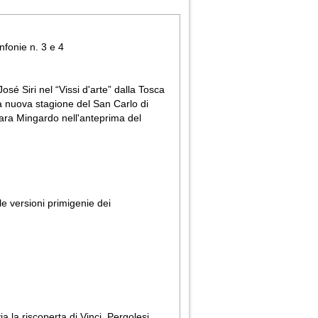
nfonie n. 3 e 4
é Siri nel “Vissi d'arte” dalla Tosca
lla nuova stagione del San Carlo di
Sara Mingardo nell'anteprima del
le versioni primigenie dei
 la riscoperta di Vinci, Pergolesi,