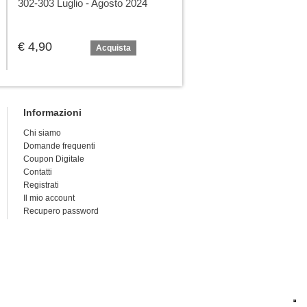
302-303 Luglio - Agosto 2024
237 - Febbraio 2019
€ 4,90
€ 4,90
Acquista
Acquista
Informazioni
Chi siamo
Domande frequenti
Coupon Digitale
Contatti
Registrati
Il mio account
Recupero password