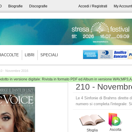
D
Biografie
Discografie
Accedi / Registrati
My Account
RACCOLTE
LIBRI
SPECIALI
10 - Novembre 2016
odotto in versione digitale: Rivista in formato PDF ed Album in versione WAV,MP3,
210 - Novembr
Le 4 Sinfonie di Brahms dirette 
numero si completa l'integrale: S
Ascolta
Sfoglia