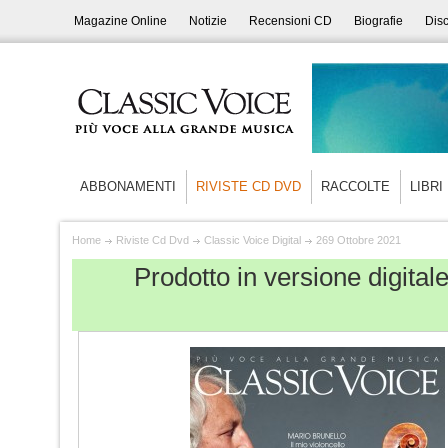
Magazine Online
Notizie
Recensioni CD
Biografie
Disc
ABBONAMENTI
RIVISTE CD DVD
RACCOLTE
LIBRI
Home
Riviste Cd Dvd
Classic Voice Digital
269 Ottobre 2021
Prodotto in versione digita