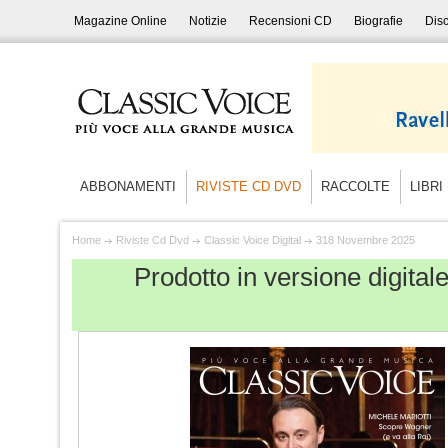
Magazine Online
Notizie
Recensioni CD
Biografie
Disc
ABBONAMENTI
RIVISTE CD DVD
RACCOLTE
LIBRI
Home
Riviste Cd Dvd
Classic Voice Digital
318 Novembre 2025
Prodotto in versione digita