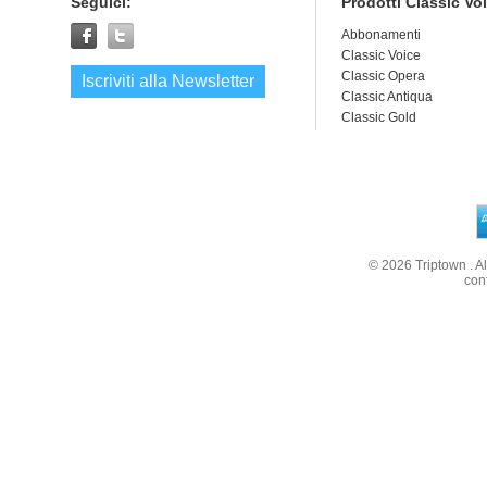
€ 10,00
€ 10,00
Seguici:
Prodotti Classic Vo
Abbonamenti
Classic Voice
Classic Opera
Iscriviti alla Newsletter
Classic Antiqua
Classic Gold
© 2026
Triptown
. A
con