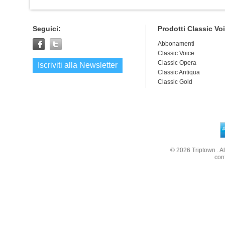
Prezzo speciale:
Prezzo speciale:
€ 10,00
€ 10,00
Seguici:
Prodotti Classic Vo
Abbonamenti
Classic Voice
Classic Opera
Iscriviti alla Newsletter
Classic Antiqua
Classic Gold
© 2026
Triptown
. A
con