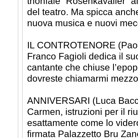
trionfale “Rosenkavalier” al
del teatro. Ma spicca anch
nuova musica e nuovi mece
IL CONTROTENORE (Paolo 
Franco Fagioli dedica il suo
cantante che chiuse l’epope
dovreste chiamarmi mezzos
ANNIVERSARI (Luca Bacco
Carmen, istruzioni per il riu
esattamente come lo videro 
firmata Palazzetto Bru Zane