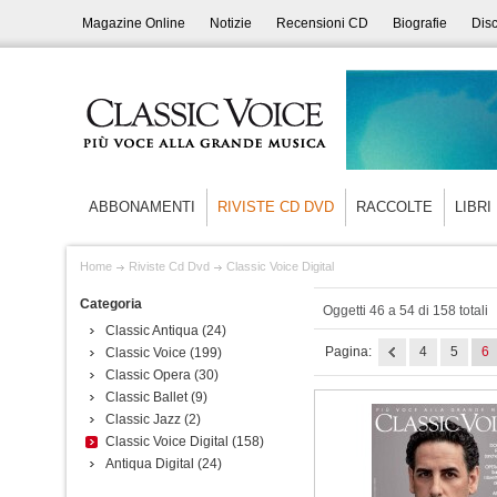
Magazine Online
Notizie
Recensioni CD
Biografie
Disc
ABBONAMENTI
RIVISTE CD DVD
RACCOLTE
LIBRI
Home
Riviste Cd Dvd
Classic Voice Digital
Categoria
Oggetti 46 a 54 di 158 totali
Classic Antiqua
(24)
Pagina:
4
5
6
Classic Voice
(199)
Classic Opera
(30)
Classic Ballet
(9)
Classic Jazz
(2)
Classic Voice Digital
(158)
Antiqua Digital
(24)