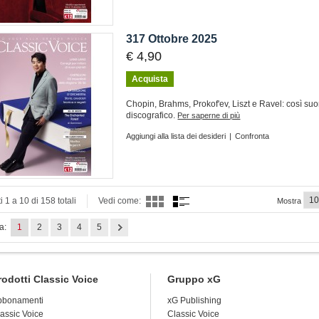
317 Ottobre 2025
€ 4,90
Acquista
Chopin, Brahms, Prokof'ev, Liszt e Ravel: così su
discografico.
Per saperne di più
Aggiungi alla lista dei desideri
|
Confronta
i 1 a 10 di 158 totali
Vedi come:
Mostra
a:
1
2
3
4
5
rodotti Classic Voice
Gruppo xG
bbonamenti
xG Publishing
assic Voice
Classic Voice