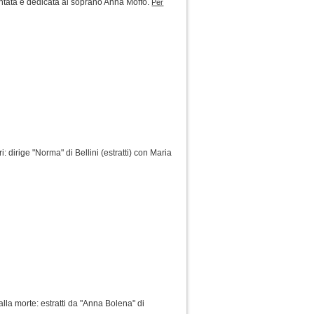
tata è dedicata al soprano Anna Moffo.
Per
: dirige "Norma" di Bellini (estratti) con Maria
la morte: estratti da "Anna Bolena" di