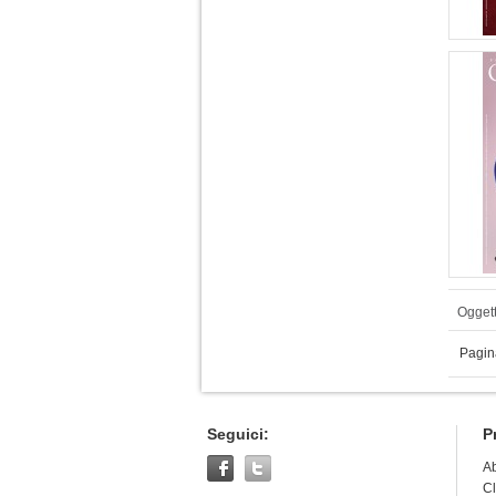
Oggett
Pagin
Seguici:
P
A
Cl