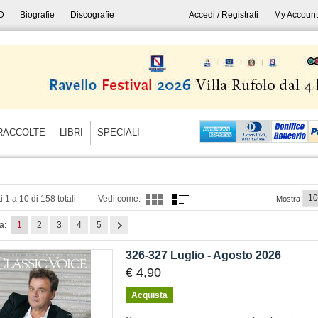
D
Biografie
Discografie
Accedi / Registrati
My Account
RACCOLTE
LIBRI
SPECIALI
i 1 a 10 di 158 totali
Vedi come:
Mostra
a:
1
2
3
4
5
326-327 Luglio - Agosto 2026
€ 4,90
Acquista