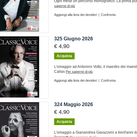
Ogni mese un percorso monografico. La prima pun
saperne di più
Aggiungi alla lista dei desideri
|
Confronta
325 Giugno 2026
€ 4,90
Acquista
L'omaggio ad Antonino Votto, il maestro dei maestri
Callas
Per saperne di più
Aggiungi alla lista dei desideri
|
Confronta
324 Maggio 2026
€ 4,90
Acquista
L'omaggio a Gianandrea Gavazzeni a trent'anni dal