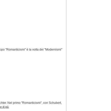
dopo "Romanticismi" è la volta dei "Modernismi"
ichter. Nel primo "Romanticismi", con Schubert,
e di più