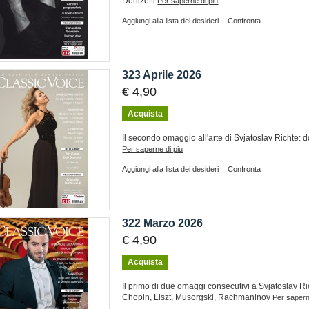
Donizetti
Per saperne di più
Aggiungi alla lista dei desideri
|
Confronta
323 Aprile 2026
€ 4,90
Acquista
Il secondo omaggio all'arte di Svjatoslav Richte: 
Per saperne di più
Aggiungi alla lista dei desideri
|
Confronta
322 Marzo 2026
€ 4,90
Acquista
Il primo di due omaggi consecutivi a Svjatoslav R
Chopin, Liszt, Musorgski, Rachmaninov
Per sapern