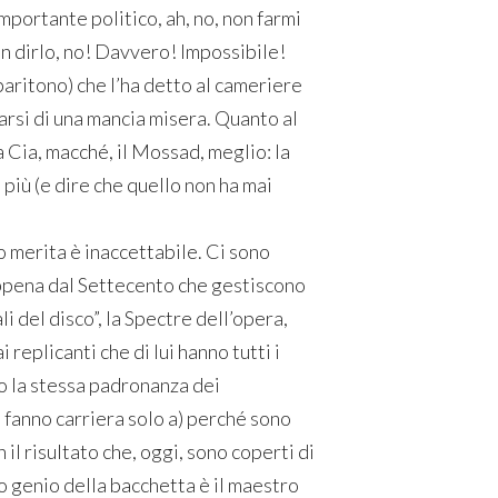
mportante politico, ah, no, non farmi
on dirlo, no! Davvero! Impossibile!
l baritono) che l’ha detto al cameriere
carsi di una mancia misera. Quanto al
a Cia, macché, il Mossad, meglio: la
più (e dire che quello non ha mai
o merita è inaccettabile. Ci sono
 appena dal Settecento che gestiscono
i del disco”, la Spectre dell’opera,
replicanti che di lui hanno tutti i
o la stessa padronanza dei
o fanno carriera solo a) perché sono
 il risultato che, oggi, sono coperti di
ero genio della bacchetta è il maestro