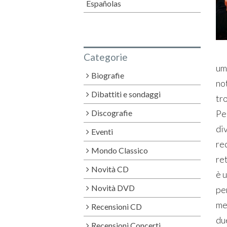
Españolas
Categorie
um
Biografie
no
Dibattiti e sondaggi
tr
Discografie
Peg
div
Eventi
red
Mondo Classico
ret
Novità CD
è u
Novità DVD
per
mez
Recensioni CD
du
Recensioni Concerti