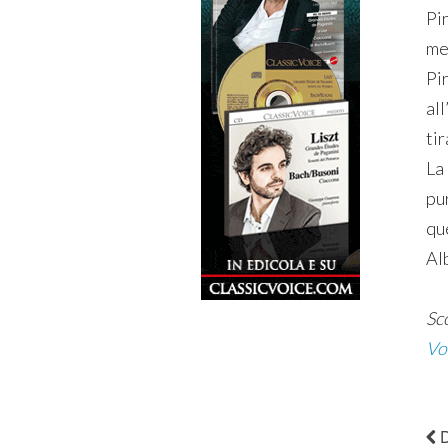
Pi
mer
Pir
all
tir
La
pu
qu
Al
Sco
Vo
D