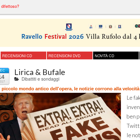
difettoso?
RECENSIONI CD
RECENSIONI DVD
NOVITÀ CD
Lirica & Bufale
EC
14
Dibattiti e sondaggi
017
 piccolo mondo antico dell'opera, le notizie corrono alla velocità d
Le fa
inven
ben p
Twitt
le no