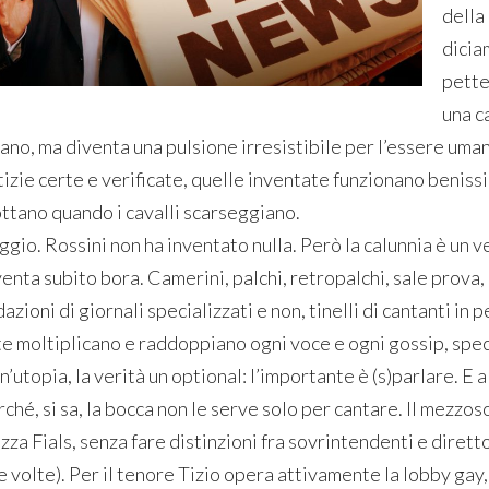
della 
dicia
petteg
una c
ano, ma diventa una pulsione irresistibile per l’essere umano
tizie certe e verificate, quelle inventate funzionano benissi
ottano quando i cavalli scarseggiano.
gio. Rossini non ha inventato nulla. Però la calunnia è un ve
enta subito bora. Camerini, palchi, retropalchi, sale prova, 
azioni di giornali specializzati e non, tinelli di cantanti in 
e moltiplicano e raddoppiano ogni voce e ogni gossip, specie
n’utopia, la verità un optional: l’importante è (s)parlare. E 
ché, si sa, la bocca non le serve solo per cantare. Il mezzoso
za Fials, senza fare distinzioni fra sovrintendenti e diretto
e volte). Per il tenore Tizio opera attivamente la lobby gay