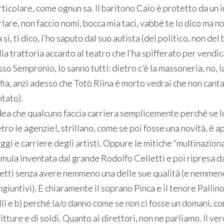
ticolare, come ognun sa. Il baritono Caio è protetto da un i
rlare, non faccio nomi, bocca mia taci, vabbé te lo dico ma n
sì, ti dico, l’ho saputo dal suo autista (del politico, non de
la trattoria accanto al teatro che l’ha spifferato per vendi
so Sempronio, lo sanno tutti: dietro c’è la massoneria, no, l
fia, anzi adesso che Totò Riina è morto vedrai che non canta 
ntato).
idea che qualcuno faccia carriera semplicemente perché se l
etro le agenzie!, strillano, come se poi fosse una novità, è
ggi e carriere degli artisti. Oppure le mitiche “multinazional
mula inventata dal grande Rodolfo Celletti e poi ripresa dai 
fetti senza avere nemmeno una delle sue qualità (e nemmen
giuntivi). E chiaramente il soprano Pinca e il tenore Pallin
li e b) perché la/o danno come se non ci fosse un domani, con
itture e di soldi. Quanto ai direttori, non ne parliamo. Il v