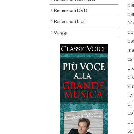
par
Recensioni DVD
pa
Recensioni Libri
Ma 
del
Viaggi
bas
ma
ca
L’
di
via
for
di
con
bel
scr