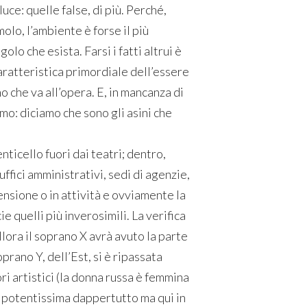
luce: quelle false, di più. Perché,
molo, l’ambiente è forse il più
olo che esista. Farsi i fatti altrui è
aratteristica primordiale dell’essere
 che va all’opera. E, in mancanza di
mo: diciamo che sono gli asini che
nticello fuori dai teatri; dentro,
uffici amministrativi, sedi di agenzie,
pensione o in attività e ovviamente la
 quelli più inverosimili. La verifica
allora il soprano X avrà avuto la parte
prano Y, dell’Est, si è ripassata
ri artistici (la donna russa è femmina
, potentissima dappertutto ma qui in