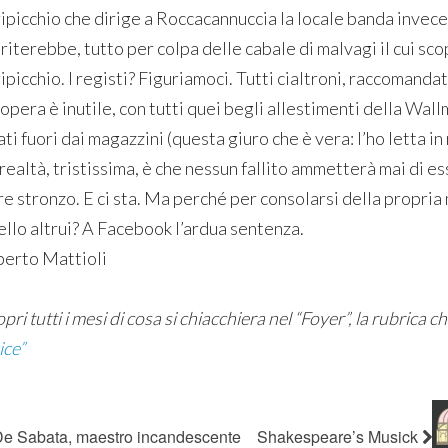
ripicchio che dirige a Roccacannuccia la locale banda invece
iterebbe, tutto per colpa delle cabale di malvagi il cui sco
ipicchio. I registi? Figuriamoci. Tutti cialtroni, raccomandati,
’opera è inutile, con tutti quei begli allestimenti della Wa
ati fuori dai magazzini (questa giuro che è vera: l’ho letta in 
 realtà, tristissima, è che nessun fallito ammetterà mai di e
re stronzo. E ci sta. Ma perché per consolarsi della propria
ello altrui? A Facebook l’ardua sentenza.
berto Mattioli
pri tutti i mesi di cosa si chiacchiera nel “Foyer”, la rubrica 
ice”
e Sabata, maestro incandescente
Shakespeare’s Musick