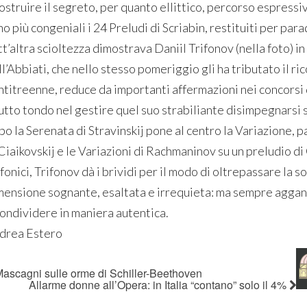
costruire il segreto, per quanto ellittico, percorso espress
o più congeniali i 24 Preludi di Scriabin, restituiti per pa
tt’altra scioltezza dimostrava Daniil Trifonov (nella foto) i
l’Abbiati, che nello stesso pomeriggio gli ha tributato il r
ntitreenne, reduce da importanti affermazioni nei concorsi 
tutto tondo nel gestire quel suo strabiliante disimpegnarsi 
o la Serenata di Stravinskij pone al centro la Variazione, p
 Ciaikovskij e le Variazioni di Rachmaninov su un preludio di
fonici, Trifonov dà i brividi per il modo di oltrepassare la s
mensione sognante, esaltata e irrequieta: ma sempre agganci
condividere in maniera autentica.
drea Estero
ascagni sulle orme di Schiller-Beethoven
Allarme donne all’Opera: in Italia “contano” solo il 4%