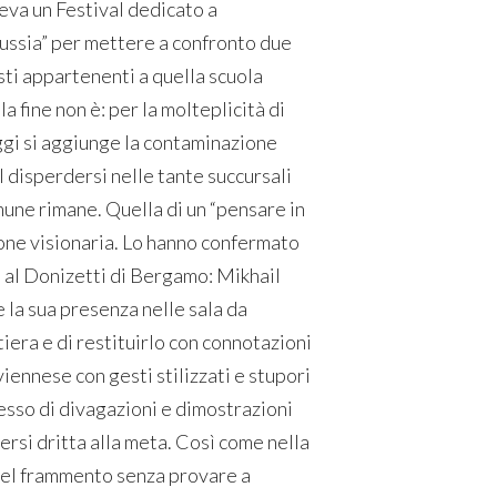
a un Festival dedicato a
ussia” per mettere a confronto due
sti appartenenti a quella scuola
la fine non è: per la molteplicità di
oggi si aggiunge la contaminazione
l disperdersi nelle tante succursali
mune rimane. Quella di un “pensare in
one visionaria. Lo hanno confermato
al al Donizetti di Bergamo: Mikhail
e la sua presenza nelle sala da
tiera e di restituirlo con connotazioni
 viennese con gesti stilizzati e stupori
cesso di divagazioni e dimostrazioni
rsi dritta alla meta. Così come nella
el frammento senza provare a