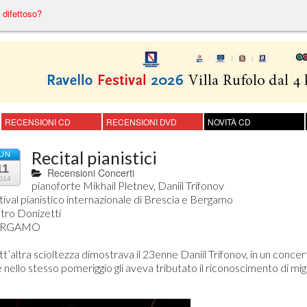
difettoso?
RECENSIONI CD
RECENSIONI DVD
NOVITÀ CD
Recital pianistici
UN
11
Recensioni Concerti
014
pianoforte Mikhail Pletnev, Daniil Trifonov

tival pianistico internazionale di Brescia e Bergamo

tro Donizetti

RGAMO

tt’altra scioltezza dimostrava il 23enne Daniil Trifonov, in un concer
 nello stesso pomeriggio gli aveva tributato il riconoscimento di mig