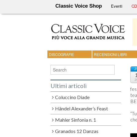
Classic Voice Shop
Eventi
CD 
DISCOGRAFIE
RECENSIONI LIBRI
J
2
Ultimi articoli
fes
tea
Coluccino Diade
BE
Händel Alexander’s Feast
“Tu
che
Mahler Sinfonia n. 1
Granados 12 Danzas