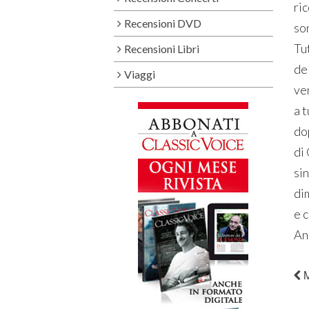
ri
Recensioni DVD
son
Tu
Recensioni Libri
del
Viaggi
ve
a 
dop
di
sin
di
e 
An
M