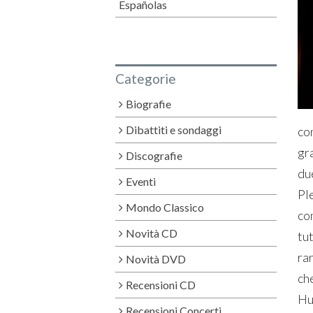
Españolas
Categorie
Biografie
Dibattiti e sondaggi
co
gr
Discografie
due
Eventi
Ple
Mondo Classico
con
Novità CD
tut
ra
Novità DVD
ch
Recensioni CD
Hu
Recensioni Concerti