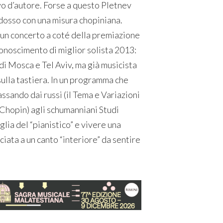
ivo d’autore. Forse a questo Pletnev
radosso con una misura chopiniana.
n un concerto a coté della premiazione
iconoscimento di miglior solista 2013:
di Mosca e Tel Aviv, ma già musicista
sulla tastiera. In un programma che
assando dai russi (il Tema e Variazioni
 Chopin) agli schumanniani Studi
oglia del “pianistico” e vivere una
ata a un canto “interiore” da sentire