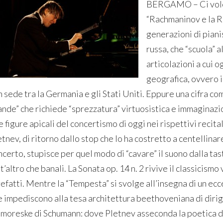
BERGAMO – Ci volev
“Rachmaninov e la R
generazioni di piani
russa, che “scuola” al
articolazioni a cui 
geografica, ovvero i
n sede tra la Germania e gli Stati Uniti. Eppure una cifra co
ande” che richiede “sprezzatura” virtuosistica e immaginazi
 figure apicali del concertismo di oggi nei rispettivi recit
tnev, di ritorno dallo stop che lo ha costretto a centellinar
certo, stupisce per quel modo di “cavare” il suono dalla tas
t’altro che banali. La Sonata op. 14 n. 2 rivive il classicismo
refatti. Mentre la “Tempesta” si svolge all’insegna di un ec
e impediscono alla tesa architettura beethoveniana di dirige
moreske di Schumann: dove Pletnev asseconda la poetica d