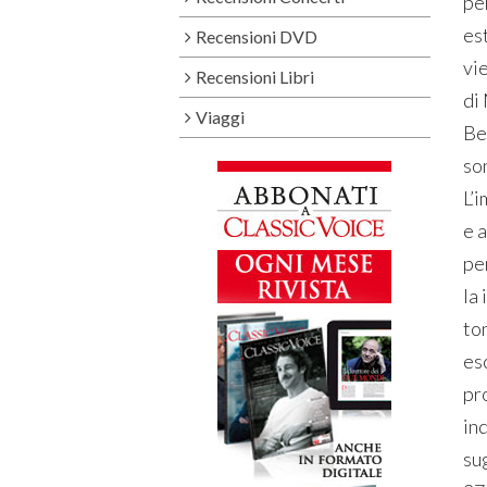
pe
est
Recensioni DVD
vi
Recensioni Libri
di
Viaggi
Be
son
L’
e a
pe
la
to
esc
pr
ind
su