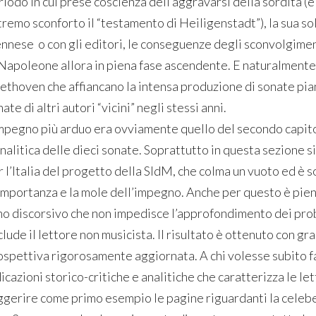
riodo in cui prese coscienza dell’aggravarsi della sordità (e
remo sconforto il “testamento di Heiligenstadt”), la sua soli
ennese o con gli editori, le conseguenze degli sconvolgime
 Napoleone allora in piena fase ascendente. E naturalmente d
ethoven che affiancano la intensa produzione di sonate pia
ate di altri autori “vicini” negli stessi anni.
impegno più arduo era ovviamente quello del secondo capitol
nalitica delle dieci sonate. Soprattutto in questa sezione si
r l’Italia del progetto della SIdM, che colma un vuoto ed è
 importanza e la mole dell’impegno. Anche per questo è pien
no discorsivo che non impedisce l’approfondimento dei pro
lude il lettore non musicista. Il risultato è ottenuto con gr
ospettiva rigorosamente aggiornata. A chi volesse subito far
icazioni storico-critiche e analitiche che caratterizza le l
ggerire come primo esempio le pagine riguardanti la celebe