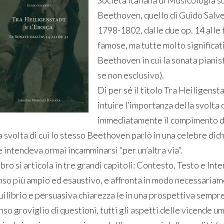
Società Italiana di Musicologia s
Beethoven, quello di Guido Salvet
1798-1802, dalle due op. 14 alle 
famose, ma tutte molto significati
Beethoven in cui la sonata pianist
se non esclusivo).
Di per sé il titolo Tra Heiligenst
intuire l’importanza della svolta
immediatamente il compimento del
a svolta di cui lo stesso Beethoven parlò in una celebre dic
e intendeva ormai incamminarsi “per un’altra via”.
libro si articola in tre grandi capitoli: Contesto, Testo e Int
nso più ampio ed esaustivo, e affronta in modo necessariam
uilibrio e persuasiva chiarezza (e in una prospettiva semp
nso groviglio di questioni, tutti gli aspetti delle vicende u