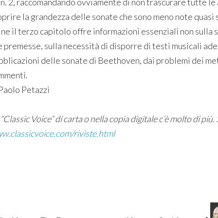
 n. 2, raccomandando ovviamente di non trascurare tutte le a
oprire la grandezza delle sonate che sono meno note quasi 
ine il terzo capitolo offre informazioni essenziali non sulla 
 premesse, sulla necessità di disporre di testi musicali adeg
bblicazioni delle sonate di Beethoven, dai problemi dei met
mmenti.
aolo Petazzi
“Classic Voice” di carta o nella copia digitale c’è molto di più. 
w.classicvoice.com/riviste.html