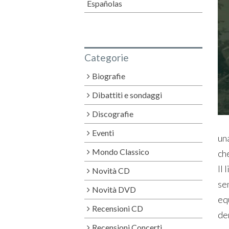
Españolas
Categorie
Biografie
Dibattiti e sondaggi
Discografie
Eventi
un
Mondo Classico
ch
Il 
Novità CD
se
Novità DVD
eq
Recensioni CD
de
Recensioni Concerti