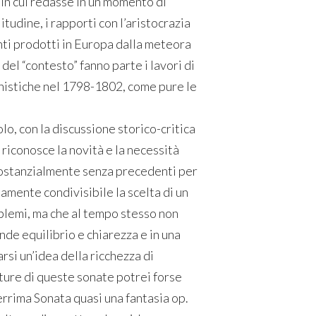
 in cui redasse in un momento di
tudine, i rapporti con l’aristocrazia
nti prodotti in Europa dalla meteora
el “contesto” fanno parte i lavori di
nistiche nel 1798-1802, come pure le
o, con la discussione storico-critica
 riconosce la novità e la necessità
 sostanzialmente senza precedenti per
amente condivisibile la scelta di un
blemi, ma che al tempo stesso non
ande equilibrio e chiarezza e in una
si un’idea della ricchezza di
etture di queste sonate potrei forse
rrima Sonata quasi una fantasia op.