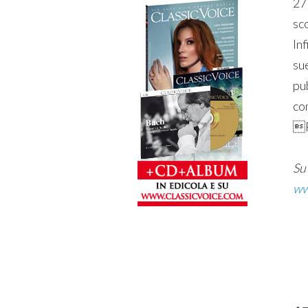
27
sc
Inf
sue
pu
co
P
Su 
ww