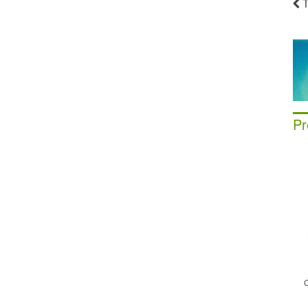
T
Pr
C