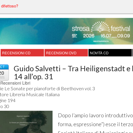
difettoso?
RECENSIONI CD
RECENSIONI DVD
NOVITÀ CD
Guido Salvetti – Tra Heiligenstadt e l
CT
20
14 all’op. 31
021
Recensioni Libri
ie Le Sonate per pianoforte di Beethoven vol. 3

tore Libreria Musicale Italiana 

ine 194 

ro 30
Dopo l’ampio lavoro introduttivo
forma, espressione”) esce il terz