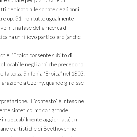
ulle sonate per pianoforte di
ti dedicato alle sonate degli anni
tre op. 31, non tutte ugualmente
ve in una fase della ricerca di
ica ha un rilievo particolare (anche
adt e l’Eroica consente subito di
 collocabile negli anni che precedono
la terza Sinfonia “Eroica” nel 1803,
hiarazione a Czerny, quando gli disse
erpretazione. Il “contesto” è inteso nel
ente sintetico, ma con grande
re impeccabilmente aggiornata) un
mane e artistiche di Beethoven nel