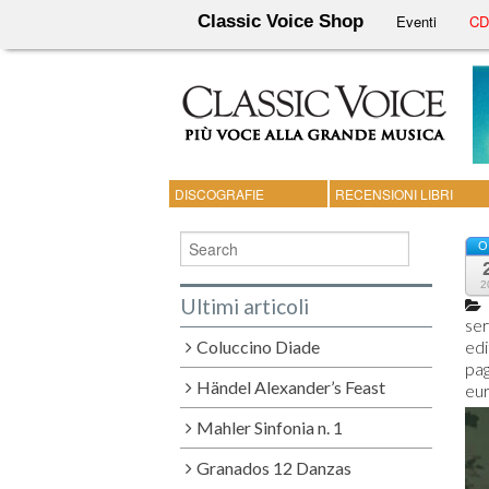
Classic Voice Shop
Eventi
CD 
DISCOGRAFIE
RECENSIONI LIBRI
O
2
Ultimi articoli
ser
Coluccino Diade
edi
pag
Händel Alexander’s Feast
eu
Mahler Sinfonia n. 1
Granados 12 Danzas