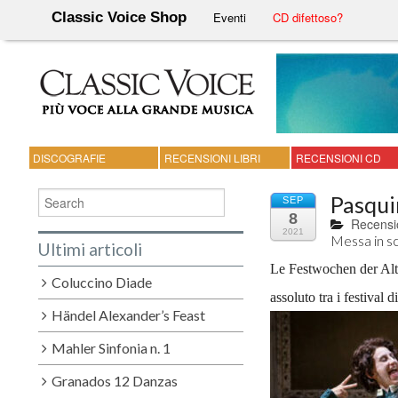
Classic Voice Shop
Eventi
CD difettoso?
DISCOGRAFIE
RECENSIONI LIBRI
RECENSIONI CD
Pasqui
SEP
8
Recensi
2021
Messa in sc
Ultimi articoli
Le Festwochen der Alt
Coluccino Diade
assoluto tra i festival 
Händel Alexander’s Feast
Mahler Sinfonia n. 1
Granados 12 Danzas