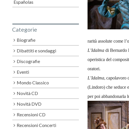
Españolas
Categorie
Biografie
rarità assolute come l
Dibattiti e sondaggi
L’Idalma
di Bernardo P
operist
ica del composit
Discografie
oratori.
Eventi
L’Idalma
,
capolavoro d
Mondo Classico
(Lindoro) che seduce e
Novità CD
per poi abbandonarla lu
Novità DVD
Recensioni CD
Recensioni Concerti