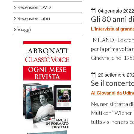
Recensioni DVD
04 gennaio 2022
Gli 80 anni d
Recensioni Libri
Viaggi
L'intervista al grand
MILANO - Le cronol
per la prima volta 
Ginevra, e nel 1958
20 settembre 20
Se il concert
Al GIovanni da Udine
No, non si tratta d
Muti con i Wiener P
tuttavia, non era c