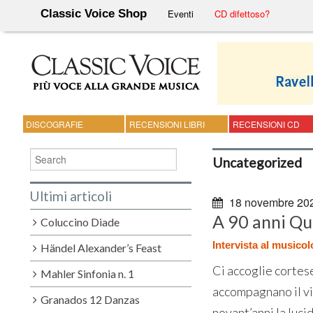
Classic Voice Shop
Eventi
CD difettoso?
DISCOGRAFIE
RECENSIONI LIBRI
RECENSIONI CD
Uncategorized
Ultimi articoli
18 novembre 20
A 90 anni Qui
Coluccino Diade
Intervista al musicol
Händel Alexander’s Feast
Ci accoglie cortese
Mahler Sinfonia n. 1
accompagnano il visi
Granados 12 Danzas
novant’anni la lucid