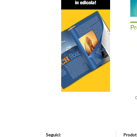
Pr
C
Seguici:
Prodott