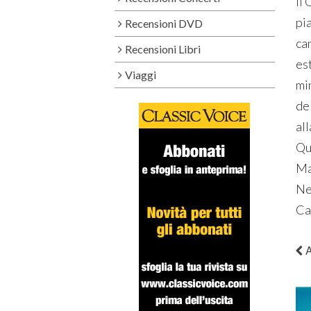
Il 
pi
Recensioni DVD
can
Recensioni Libri
es
Viaggi
min
de
all
Qu
Mar
Ne
Ca
A