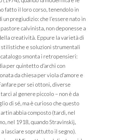
 (1974), quando la modernità e le
 fatto il loro corso, tenendolo in
i un pregiudizio: che l’essere nato in
un pastore calvinista, non deponesse a
della creatività. Eppure la varietà di
 stilistiche e soluzioni strumentali
 catalogo smonta i retropensieri:
ia per quintetto d’archi con
onata da chiesa per viola d’amore e
anfare per sei ottoni, diverse
itarci al genere piccolo – non è da
lio di sé, ma è curioso che questo
artin abbia composto (tardi, nel
mo, nel 1918, quando Stravinskij,
a lasciare soprattutto il segno).