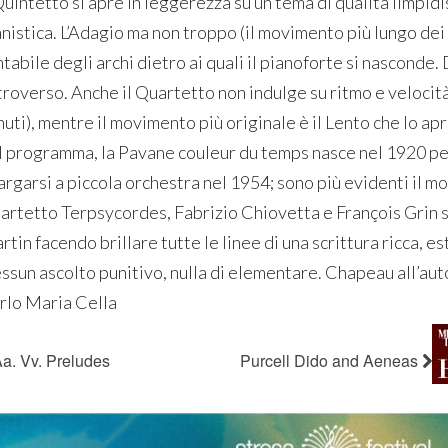
Quintetto si apre in leggerezza su un tema di qualità limpidi
anistica. L’Adagio ma non troppo (il movimento più lungo dei 
tabile degli archi dietro ai quali il pianoforte si nasconde. 
troverso. Anche il Quartetto non indulge su ritmo e velocità 
uti), mentre il movimento più originale è il Lento che lo apr
l programma, la Pavane couleur du temps nasce nel 1920 per
argarsi a piccola orchestra nel 1954; sono più evidenti il mo
artetto Terpsycordes, Fabrizio Chiovetta e François Grin 
tin facendo brillare tutte le linee di una scrittura ricca, e
ssun ascolto punitivo, nulla di elementare. Chapeau all’auto
rlo Maria Cella
a. Vv. Preludes
Purcell Dido and Aeneas