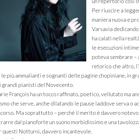
un repertorio così sf
Per riuscire a legge
maniera nuova e prof
Varsavia dedicandosi
ha calati nella real
le esecuzioni intime
poteva sembrare – a
retorico che altro, l
a le più ammalianti e sognanti delle pagine chopiniane, in g
i grandi pianisti del Novecento.
rie François ha un tocco raffinato, poetico, vellutato ma an
rismo che serve, anche dilatando le pause laddove serva o 
scorso. Ma soprattutto – perché il merito è davvero notevol
trarre dal pianoforte un suono morbidissimo e una tavolozz
r questi Notturni, davvero incantevole.