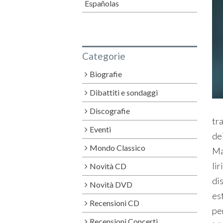
Españolas
Categorie
Biografie
Dibattiti e sondaggi
Discografie
tr
Eventi
de
Mondo Classico
Ma
li
Novità CD
di
Novità DVD
es
Recensioni CD
pe
Recensioni Concerti