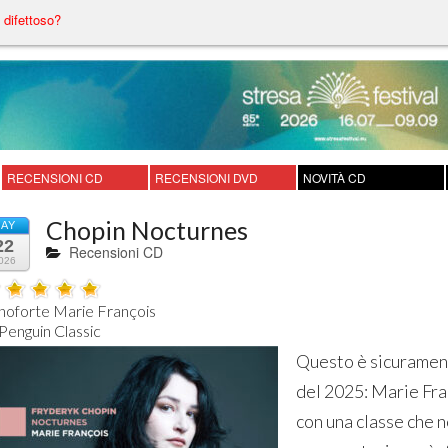
difettoso?
RECENSIONI CD
RECENSIONI DVD
NOVITÀ CD
Chopin Nocturnes
AY
22
Recensioni CD
026
noforte Marie François

Questo è sicuramente
del 2025: Marie Fra
con una classe che n