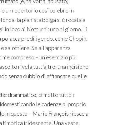
ruttato (e, talvolta, abusato).
re un repertorio così celebre in
onda, la pianista belga si è recata a
 in loco ai Notturni: uno al giorno. Li
tà polacca prediligendo, come Chopin,
 e salottiere. Se all’apparenza
 me compreso – un esercizio più
’ascolto rivela tutt’altro: una incisione
rado senza dubbio di affiancare quelle
che drammatico, ci mette tutto il
addomesticando le cadenze al proprio
e in questo – Marie François riesce a
a timbrica iridescente. Una veste,