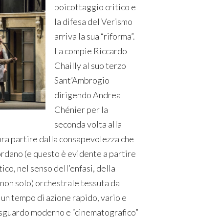
boicottaggio critico e
la difesa del Verismo
arriva la sua “riforma”.
La compie Riccardo
Chailly al suo terzo
Sant’Ambrogio
dirigendo Andrea
Chénier per la
seconda volta alla
mbra partire dalla consapevolezza che
ordano (e questo è evidente a partire
ico, nel senso dell’enfasi, della
on solo) orchestrale tessuta da
un tempo di azione rapido, vario e
lo sguardo moderno e “cinematografico”