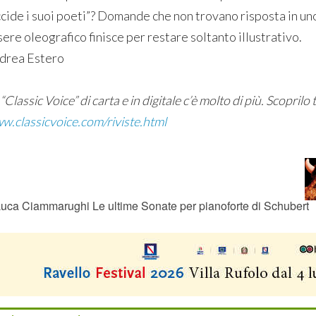
ccide i suoi poeti”? Domande che non trovano risposta in un
ere oleografico finisce per restare soltanto illustrativo.
drea Estero
“Classic Voice” di carta e in digitale c’è molto di più. Scoprilo t
w.classicvoice.com/riviste.html
uca Ciammarughi Le ultime Sonate per pianoforte di Schubert