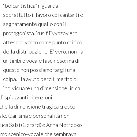
“belcantistica” riguarda
soprattutto il lavoro coi cantanti e
segnatamente quello con il
protagonista. Yusif Eyvazov era
atteso al varco come punto critico
della distribuzione. E’ vero, non ha
un timbro vocale fascinoso: ma di
questo non possiamo fargli una
colpa. Ha avuto però il merito di
individuare una dimensione lirica
i spiazzanti ritenzioni,
 che la dimensione tragica cresce
ale. Carisma e personalità non
Luca Salsi (Gerard) e Anna Netrebko
smo scenico-vocale che sembrava