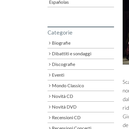
Españolas
Categorie
Biografie
Dibattiti e sondaggi
Discografie
Eventi
Sc
Mondo Classico
no
Novità CD
dal
Novità DVD
ri
Gi
Recensioni CD
de
Recensioni Concerti