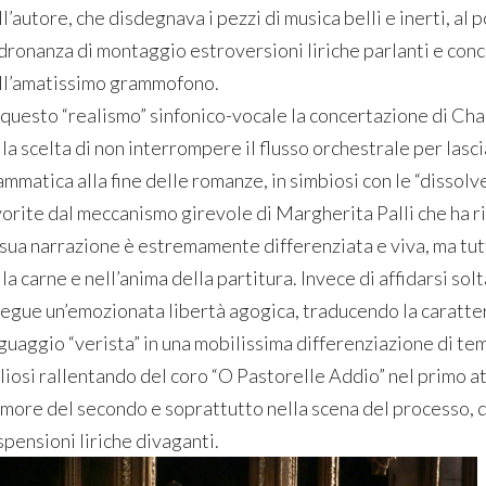
l’autore, che disdegnava i pezzi di musica belli e inerti, al 
dronanza di montaggio estroversioni liriche parlanti e con
ll’amatissimo grammofono.
 questo “realismo” sinfonico-vocale la concertazione di Chail
la scelta di non interrompere il flusso orchestrale per lasci
mmatica alla fine delle romanze, in simbiosi con le “dissolve
vorite dal meccanismo girevole di Margherita Palli che ha r
 sua narrazione è estremamente differenziata e viva, ma tut
la carne e nell’anima della partitura. Invece di affidarsi s
segue un’emozionata libertà agogica, traducendo la caratte
guaggio “verista” in una mobilissima differenziazione di tem
liosi rallentando del coro “O Pastorelle Addio” nel primo at
amore del secondo e soprattutto nella scena del processo, d
spensioni liriche divaganti.