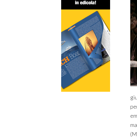
giu
pe
em
ma
(M