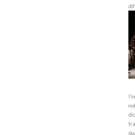
di
l’i
no
dic
tr
qua