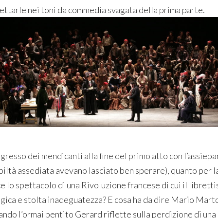
fettarle nei toni da commedia svagata della prima parte.
ngresso dei mendicanti alla fine del primo atto con l’assiepa
biltà assediata avevano lasciato ben sperare), quanto per la
e lo spettacolo di una Rivoluzione francese di cui il librettist
agica e stolta inadeguatezza? E cosa ha da dire Mario Marto
ndo l’ormai pentito Gerard riflette sulla perdizione di una 