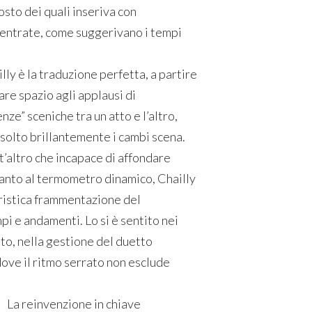
posto dei quali inseriva con
centrate, come suggerivano i tempi
ly è la traduzione perfetta, a partire
are spazio agli applausi di
nze” sceniche tra un atto e l’altro,
isolto brillantemente i cambi scena.
t’altro che incapace di affondare
oltanto al termometro dinamico, Chailly
ristica frammentazione del
pi e andamenti. Lo si è sentito nei
to, nella gestione del duetto
ove il ritmo serrato non esclude
La reinvenzione in chiave