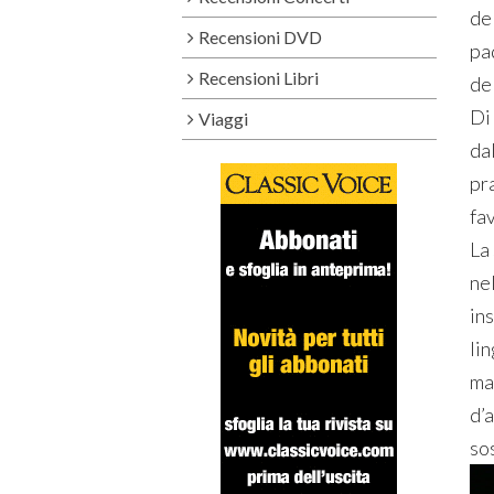
del
Recensioni DVD
pa
Recensioni Libri
de
Di
Viaggi
dal
pra
fa
La
nel
in
lin
ma
d’
so