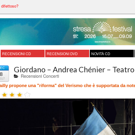
difettoso?
RECENSIONI CD
RECENSIONI DVD
NOVITÀ CD
Giordano – Andrea Chénier – Teatro 
EC
8
Recensioni Concerti
017
illy propone una "riforma" del Verismo che è supportata da note