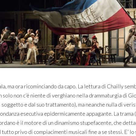
ala, ma ora ricominciando da capo. La lettura di Chailly se
n solo non c’è niente di verghiano nella drammaturgia di Gi
 soggetto e dal suo trattamento), ma neanche nulla di verist
dondanza esecutiva epidermicamente appagante. La trama (n
ordano è il motore di un dinamismo stupefacente, che detta 
l tutto privo di compiacimenti musicali fine a se stessi. E’ 