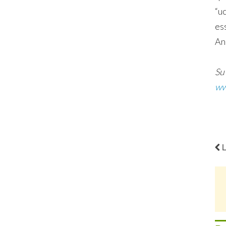
“u
ess
An
Su 
ww
L