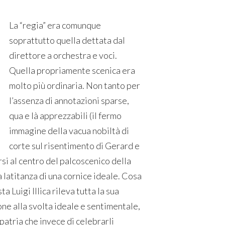
La “regia” era comunque
soprattutto quella dettata dal
direttore a orchestra e voci.
Quella propriamente scenica era
molto più ordinaria. Non tanto per
l’assenza di annotazioni sparse,
qua e là apprezzabili (il fermo
immagine della vacua nobiltà di
corte sul risentimento di Gerard e
rsi al centro del palcoscenico della
 latitanza di una cornice ideale. Cosa
a Luigi Illica rileva tutta la sua
ne alla svolta ideale e sentimentale,
patria che invece di celebrarli