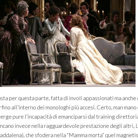
sta per questa parte, fatta di involi appassionati ma anche d
rfino all’interno dei monologhi più accesi. Certo, man mano
erge pure l’incapacità di emanciparsi dal training direttori
ncano invece nella ragguardevole prestazione degli altri, 
addalena), che sfodera nella “Mamma morta” quel magneti