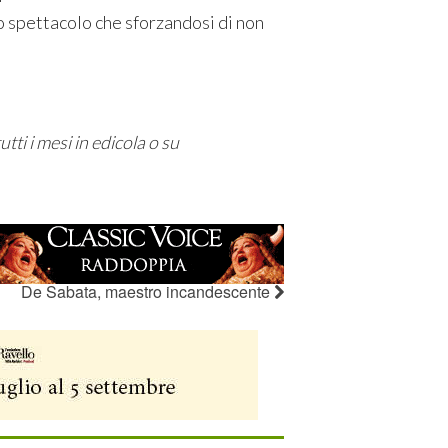
o spettacolo che sforzandosi di non
utti i mesi in edicola o su
De Sabata, maestro incandescente