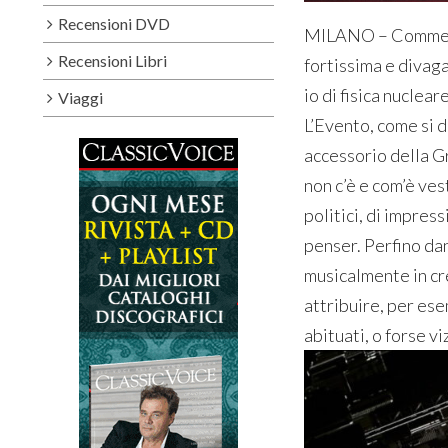
Recensioni DVD
MILANO – Commenta
Recensioni Libri
fortissima e divaga
io di fisica nuclea
Viaggi
L’Evento, come si d
accessorio della Gr
non c’è e com’è ves
politici, di impre
penser. Perfino dan
musicalmente in cr
attribuire, per esem
abituati, o forse vi