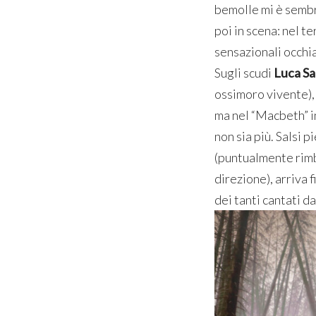
bemolle mi è sembra
poi in scena: nel te
sensazionali occhia
Sugli scudi
Luca Sal
ossimoro vivente), 
ma nel “Macbeth” in
non sia più. Salsi p
(puntualmente rimba
direzione), arriva 
dei tanti cantati da