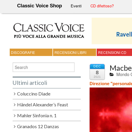
Classic Voice Shop
Eventi
CD difettoso?
DISCOGRAFIE
RECENSIONI LIBRI
RECENSIONI CD
Macbeth
DEC
8
Mondo C
2021
Ultimi articoli
Direzione "personale"
Coluccino Diade
Händel Alexander’s Feast
Mahler Sinfonia n. 1
Granados 12 Danzas