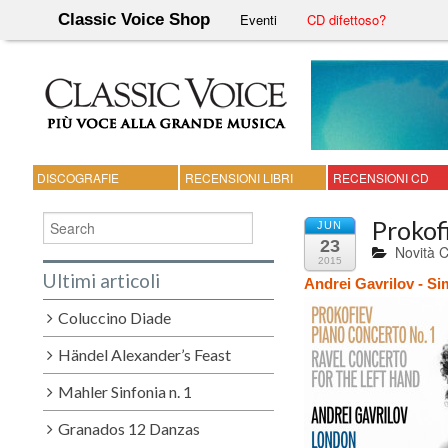
Classic Voice Shop
Eventi
CD difettoso?
DISCOGRAFIE
RECENSIONI LIBRI
RECENSIONI CD
Prokof
JUN
23
Novità 
2015
Ultimi articoli
Andrei Gavrilov - S
Coluccino Diade
Händel Alexander’s Feast
Mahler Sinfonia n. 1
Granados 12 Danzas