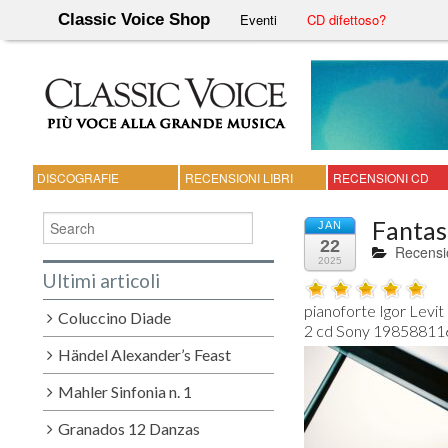
Classic Voice Shop
Eventi
CD difettoso?
DISCOGRAFIE
RECENSIONI LIBRI
RECENSIONI CD
Fantas
JAN
22
Recensi
2025
Ultimi articoli
pianoforte Igor Levit

Coluccino Diade
Händel Alexander’s Feast
Mahler Sinfonia n. 1
Granados 12 Danzas