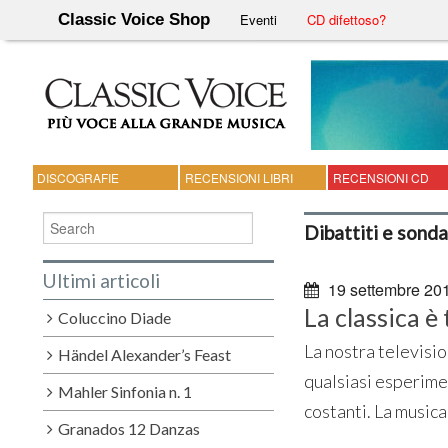
Classic Voice Shop
Eventi
CD difettoso?
DISCOGRAFIE
RECENSIONI LIBRI
RECENSIONI CD
Dibattiti e sond
Ultimi articoli
19 settembre 20
La classica è
Coluccino Diade
La nostra televisio
Händel Alexander’s Feast
qualsiasi esperimen
Mahler Sinfonia n. 1
costanti. La musica 
Granados 12 Danzas