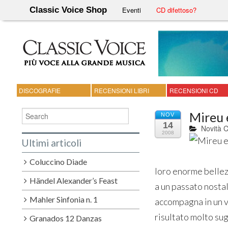
Classic Voice Shop
Eventi
CD difettoso?
DISCOGRAFIE
RECENSIONI LIBRI
RECENSIONI CD
Mireu 
NOV
14
Novità 
2008
Ultimi articoli
Coluccino Diade
loro enorme bellez
Händel Alexander’s Feast
a un passato nostal
Mahler Sinfonia n. 1
accompagna in un v
risultato molto sug
Granados 12 Danzas