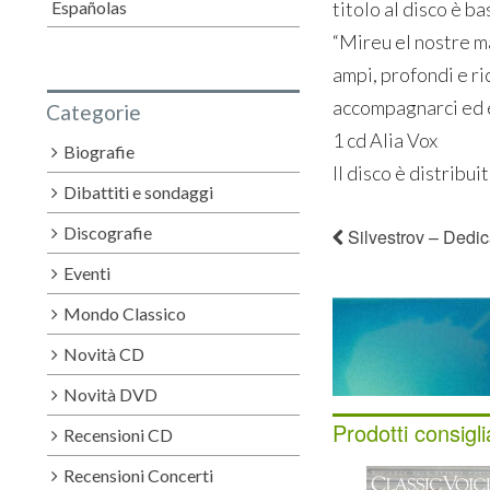
Españolas
titolo al disco è ba
“Mireu el nostre ma
ampi, profondi e r
accompagnarci ed 
Categorie
1 cd Alia Vox
Biografie
Il disco è distribui
Dibattiti e sondaggi
Discografie
Silvestrov – Dedic
Eventi
Mondo Classico
Novità CD
Novità DVD
Prodotti consigli
Recensioni CD
Recensioni Concerti