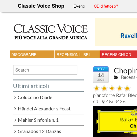
Classic Voice Shop
Eventi
CD difettoso?
DISCOGRAFIE
RECENSIONI LIBRI
RECENSIONI CD
Chopin
NOV
14
Recensi
2023
Ultimi articoli
pianoforte Rafał Blec
Coluccino Diade
Händel Alexander’s Feast
Mahler Sinfonia n. 1
Granados 12 Danzas