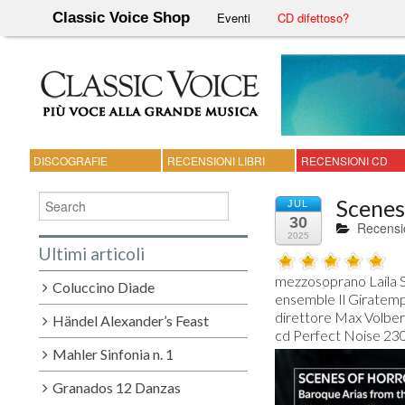
Classic Voice Shop
Eventi
CD difettoso?
DISCOGRAFIE
RECENSIONI LIBRI
RECENSIONI CD
Scenes
JUL
30
Recensi
2025
Ultimi articoli
mezzosoprano Laila 
Coluccino Diade
ensemble Il Giratemp
direttore Max Volbers
Händel Alexander’s Feast
Mahler Sinfonia n. 1
Granados 12 Danzas