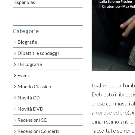
Españolas
Categorie
Biografie
Dibattiti e sondaggi
Discografie
Eventi
togliendo dall’ombr
Mondo Classico
Del resto i libretti
Novità CD
prese con mostri a
Novità DVD
amorose ed ero(t)ic
Recensioni CD
binari stimolanti d
raccolta) e sempre 
Recensioni Concerti