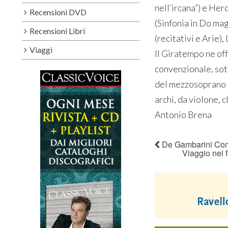
nell’ircana”) e Her
Recensioni DVD
(Sinfonia in Do ma
Recensioni Libri
(recitativi e Arie),
Viaggi
Il Giratempo ne of
convenzionale, sott
del mezzosoprano L
archi, da violone, 
Antonio Brena
De Gambarini Com
Viaggio nei 