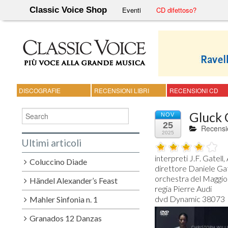
Classic Voice Shop
Eventi
CD difettoso?
DISCOGRAFIE
RECENSIONI LIBRI
RECENSIONI CD
Gluck 
NOV
25
Recensi
2025
Ultimi articoli
interpreti J.F. Gatell,
Coluccino Diade
direttore Daniele Gatt
orchestra del Maggio 
Händel Alexander’s Feast
regia Pierre Audi

Mahler Sinfonia n. 1
Granados 12 Danzas