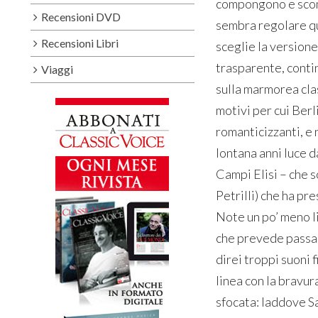
compongono e scom
Recensioni DVD
sembra regolare que
Recensioni Libri
sceglie la versione
trasparente, contin
Viaggi
sulla marmorea clas
motivi per cui Ber
romanticizzanti, e
lontana anni luce 
Campi Elisi – che s
Petrilli) che ha pr
Note un po’ meno li
che prevede passagg
direi troppi suoni 
linea con la bravur
sfocata: laddove S