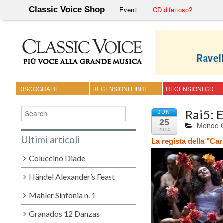
Classic Voice Shop
Eventi
CD difettoso?
DISCOGRAFIE
RECENSIONI LIBRI
RECENSIONI CD
Rai5: 
JUN
25
Mondo C
2014
Ultimi articoli
La regista della "Car
Coluccino Diade
Händel Alexander’s Feast
Mahler Sinfonia n. 1
Granados 12 Danzas