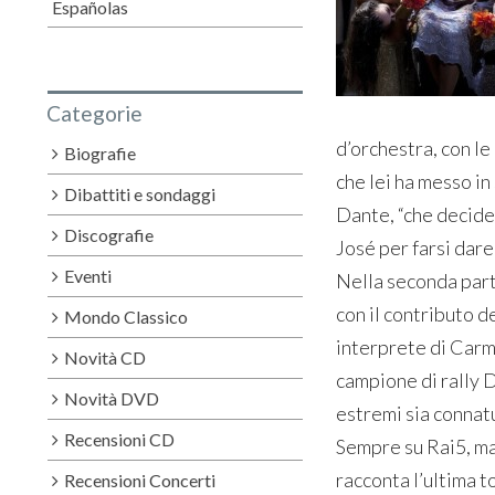
Españolas
Categorie
d’orchestra, con le
Biografie
che lei ha messo in
Dibattiti e sondaggi
Dante, “che decide 
Discografie
José per farsi dare
Eventi
Nella seconda parte
con il contributo d
Mondo Classico
interprete di Carm
Novità CD
campione di rally D
Novità DVD
estremi sia connat
Recensioni CD
Sempre su Rai5, ma 
racconta l’ultima 
Recensioni Concerti