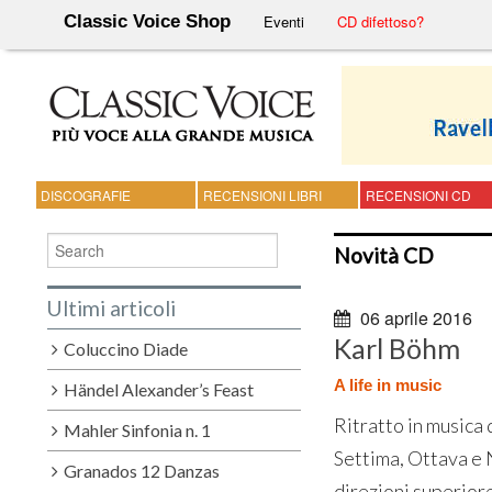
Classic Voice Shop
Eventi
CD difettoso?
DISCOGRAFIE
RECENSIONI LIBRI
RECENSIONI CD
Novità CD
Ultimi articoli
06 aprile 2016
Karl Böhm
Coluccino Diade
A life in music
Händel Alexander’s Feast
Ritratto in musica 
Mahler Sinfonia n. 1
Settima, Ottava e 
Granados 12 Danzas
direzioni superiore